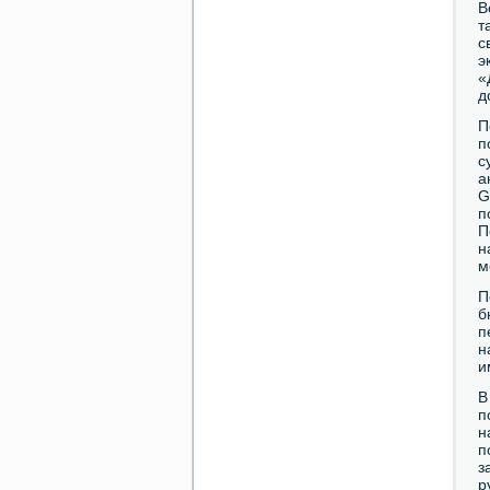
В
т
с
э
«
д
П
п
с
а
G
п
П
н
м
П
б
п
н
и
В
п
н
п
з
р