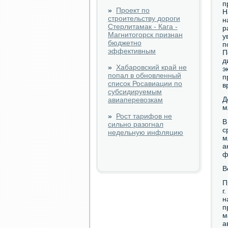
п
»
Проект по
Н
строительству дороги
н
Стерлитамак - Кага -
р
Магнитогорск признан
у
бюджетно
п
эффективным
П
д
»
Хабаровский край не
э
попал в обновленный
п
список Росавиации по
в
субсидируемым
Д
авиаперевозкам
м
»
Рост тарифов не
В
сильно разогнал
с
недельную инфляцию
м
а
ф
В
П
г
н
п
м
а