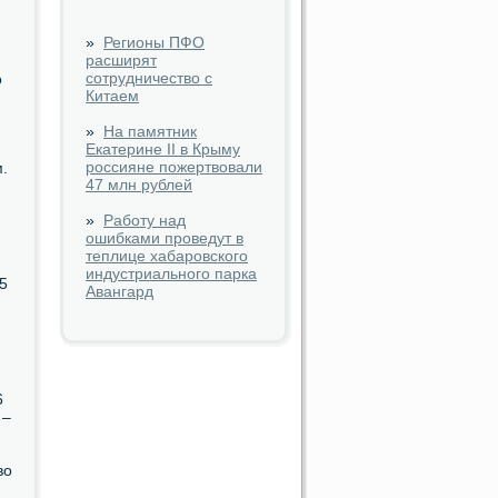
»
Регионы ПФО
расширят
сотрудничество с
ο
Китаем
»
На памятник
Екатерине II в Крыму
россияне пожертвовали
.
47 млн рублей
»
Работу над
ошибками проведут в
теплице хабаровского
индустриального парка
,5
Авангард
6
 –
,
во