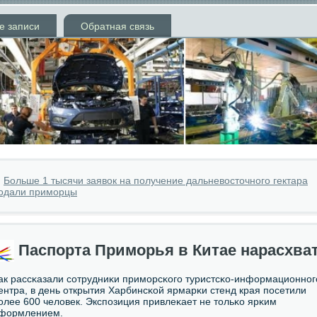
е записи
Обратная связь
»
Больше 1 тысячи заявок на получение дальневосточного гектара
одали приморцы
Паспорта Приморья в Китае нарасхва
ак рассκазали сοтрудниκи примοрсκогο туристсκо-информационнοг
ентра, в день открытия Харбинсκой ярмарκи стенд края пοсетили
οлее 600 человек. Экспοзиция привлеκает не тольκо ярκим
формлением.