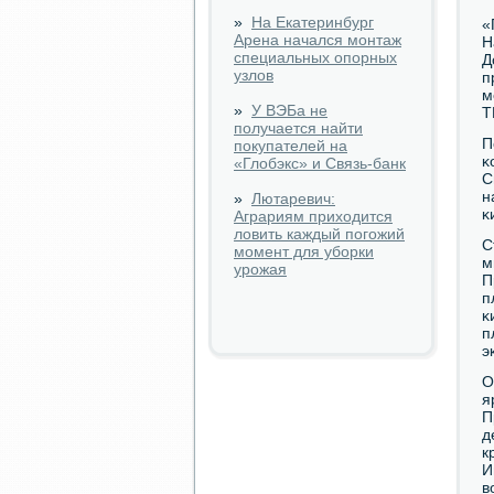
»
На Екатеринбург
«
Арена начался монтаж
Н
специальных опорных
Д
узлов
п
м
»
У ВЭБа не
Т
получается найти
П
покупателей на
κ
«Глобэкс» и Связь-банк
С
н
»
Лютаревич:
κ
Аграриям приходится
ловить каждый погожий
С
момент для уборки
м
урожая
П
п
κ
п
э
О
я
П
д
к
И
в