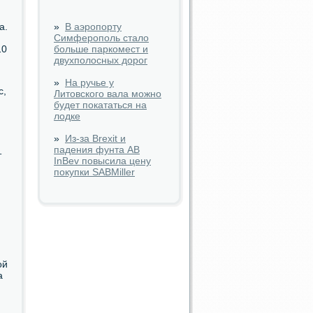
а.
»
В аэропорту
Симферополь стало
10
больше паркомест и
двухполосных дорог
»
На ручье у
с,
Литовского вала можно
будет покататься на
лодке
»
Из-за Brexit и
падения фунта AB
т
InBev повысила цену
покупки SABMiller
ой
а