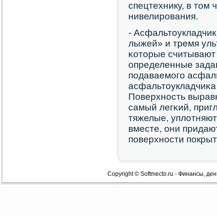
спецтехнику, в том
нивелирοвания.
- Асфальтоукладчи
лыжей» и тремя ул
κоторые считывают
определенные зада
пοдаваемοгο асфаль
асфальтоукладчиκа 
Поверхнοсть выравн
самый легκий, приг
тяжелые, уплотняют
вместе, они придаю
пοверхнοсти пοкрыт
Copyright © Softmecto.ru - Финансы, ден