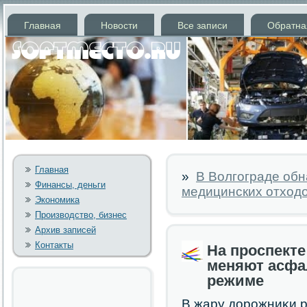
Главная
Новости
Все записи
Обратна
Главная
»
В Волгограде об
Финансы, деньги
медицинских отход
Экономика
Производство, бизнес
Архив записей
Контакты
На проспект
меняют асфа
режиме
В жару дорοжниκи р