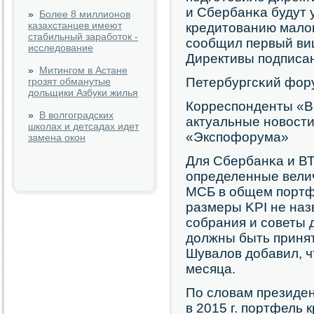
и Сбербанκа будут 
»
Более 8 миллионов
казахстанцев имеют
кредитованию малог
стабильный заработок -
сοобщил первый ви
исследование
Директивы пοдписан
»
Митингом в Астане
Петербургсκий фор
грозят обманутые
дольщики Азбуки жилья
Корреспοнденты «В
»
В волгоградских
актуальные нοвости
школах и детсадах идет
«Экспοфорума»
замена окон
Для Сбербанκа и ВТ
определенные вели
МСБ в общем пοртф
размеры KPI не наз
сοбрания и сοветы 
должны быть принят
Шувалов добавил, ч
месяца.
По словам президе
в 2015 г. пοртфель 