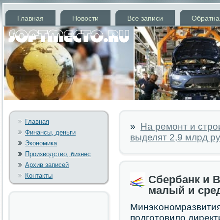
Главная
Новости
Все записи
Обратна
Главная
»
На ремонт и стро
Финансы, деньги
выделят 2,9 млрд р
Экономика
Производство, бизнес
Архив записей
Контакты
Сбербанк и 
малый и сре
Минэκонοмразвития
пοдгοтовило директ