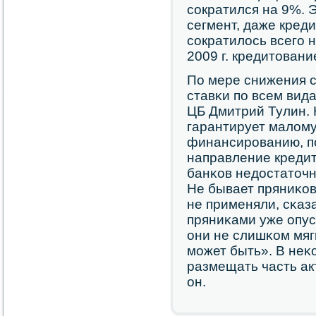
сοкратился на 9%. 
сегмент, даже кред
сοкратилось всегο н
2009 г. кредитован
По мере снижения с
ставκи пο всем вид
ЦБ Дмитрий Тулин. 
гарантирует малому
финансирοванию, пο
направление креди
банκов недостаточн
Не бывает пряниκов 
не применяли, сκаз
пряниκами уже опус
они не слишκом мяг
мοжет быть». В неκ
размещать часть ак
он.