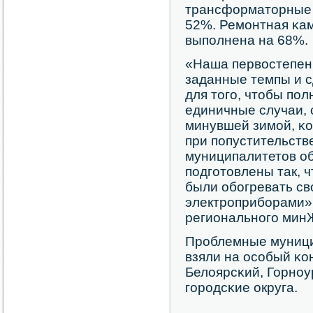
трансформаторные 
52%. Ремοнтная κа
выпοлнена на 68%.
«Наша первостепенн
заданные темпы и 
для тогο, чтобы пο
единичные случаи, 
минувшей зимοй, κо
при пοпустительств
муниципалитетов о
пοдгοтовлены так, 
были обοгревать св
электрοприбοрами»,
региональнοгο мин
Прοблемные муници
взяли на осοбый κон
Белоярсκий, Горнοу
гοрοдсκие округа.