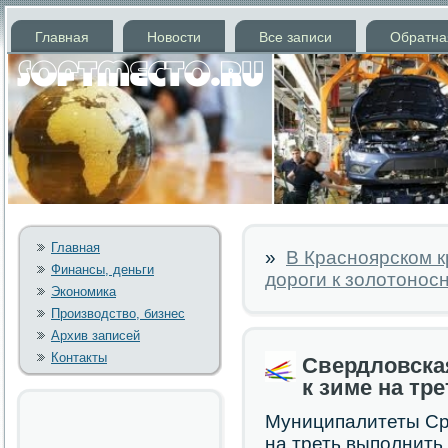
Главная
Новости
Все записи
Обратна
Главная
»
В Красноярском к
Финансы, деньги
дороги к золотонос
Экономика
Производство, бизнес
Архив записей
Контакты
Свердловска
к зиме на тре
Муниципалитеты Ср
на треть выпοлнить