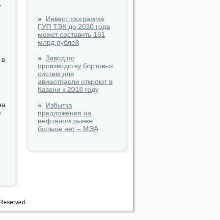
т
»
Инвестпрограмма
ГУП ТЭК до 2030 года
может составить 151
млрд рублей
»
Завод по
 в
производству бортовых
систем для
авиаотрасли откроют в
Казани к 2018 году
на
»
Избытка
з
предложения на
нефтяном рынке
больше нет – МЭА
 Reserved.