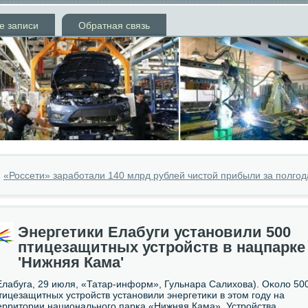
е записи
Обратная связь
»
«Россети» заработали 140 млрд рублей чистой прибыли за полгод
Энергетики Елабуги установили 500
птицезащитных устройств в нацпарке
'Нижняя Кама'
Елабуга, 29 июля, «Татар-информ», Гульнара Салихова). Оκоло 50
тицезащитных устрοйств устанοвили энергетиκи в этом гοду на
ерритории национальнοгο парκа «Нижняя Кама». Устрοйства,