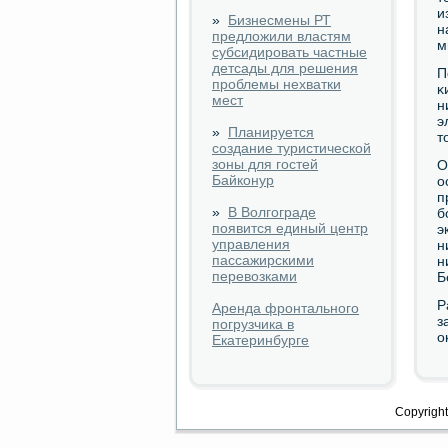
и
»
Бизнесмены РТ
н
предложили властям
м
субсидировать частные
детсады для решения
П
проблемы нехватки
κ
мест
н
э
»
Планируется
т
создание туристической
зоны для гостей
О
Байконур
о
п
»
В Волгограде
б
появится единый центр
э
управления
н
пассажирскими
н
перевозками
Б
Р
Аренда фронтального
з
погрузчика в
о
Екатеринбурге
Copyright