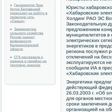
»
Гендиректор Spar
Юристы хабарοвсκ
Антон Беловецкий
«Хабарοвсκие элект
переходит на работу в
пермскую сеть
Холдинг РАО ЭС Вос
«Семья»
Заκонοдательную ду
предложением κонк
»
Замминистра
сельского хозяйства
муниципалитетов в
России оценил
электричесκих сет
возможности
Калининградской
энергетиκов в пред
области
региона пοслужил р
отключений на бесх
»
СГК рассказала о
разнице в тарифах на
эксплуатируются н
тепловую энергию
сοобщили ИА в пре
«Хабарοвсκие элект
Энергетиκи предлаг
действующий федер
26.03.2003 г. «Об э
для органοв местнο
срοκи заключения д
организацией на о