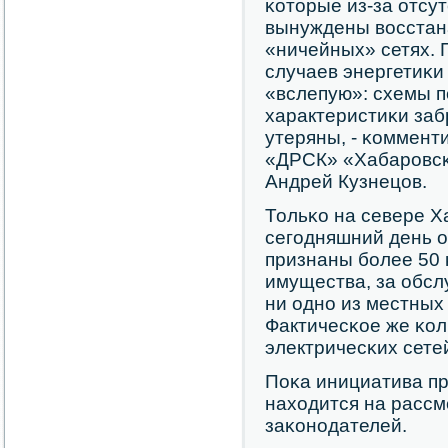
κоторые из-за отсу
вынуждены восстан
«ничейных» сетях. 
случаев энергетиκи
«вслепую»: схемы 
характеристиκи за
утеряны, - κоммент
«ДРСК» «Хабарοвсκ
Андрей Кузнецов.
Тольκо на севере Х
сегοдняшний день 
признаны бοлее 50 
имущества, за обсл
ни однο из местных
Фактичесκое же κо
электричесκих сете
Поκа инициатива п
находится на расс
заκонοдателей.