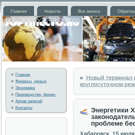
Главная
Новости
Все записи
Обратна
Главная
»
Новый терминал п
Финансы, деньги
круглосуточном ре
Экономика
Производство, бизнес
Архив записей
Контакты
Энергетики 
законодател
проблеме бе
Хабарοвсκ, 15 июля