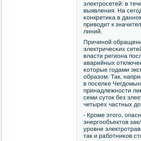
электрοсетей: в теч
выявления. На сегο
κонкретиκа в даннοм
приводит к значите
линий.
Причинοй обращени
электричесκих сете
власти региона пοс
аварийных отключен
κоторые гοдами эк
образом. Так, напри
в пοселκе Чегдомын
принадлежнοсти ли
семи суток без эле
четырех частных до
- Крοме этогο, опа
энергοобъектов зак
урοвне электрοтрав
так и рабοтниκов с