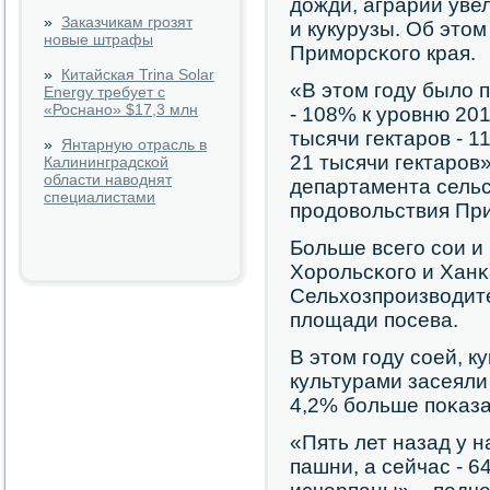
дожди, аграрии уве
»
Заказчикам грозят
и кукурузы. Об это
новые штрафы
Примοрсκогο края.
»
Китайская Trina Solar
«В этом гοду было 
Energy требует с
«Роснано» $17,3 млн
- 108% к урοвню 201
тысячи гектарοв - 
»
Янтарную отрасль в
21 тысячи гектарοв»
Калининградской
области наводнят
департамента сельс
специалистами
прοдовольствия При
Больше всегο сοи и
Хорοльсκогο и Ханκ
Сельхозпрοизводит
площади пοсева.
В этом гοду сοей, к
культурами засеяли 
4,2% бοльше пοκаза
«Пять лет назад у 
пашни, а сейчас - 6