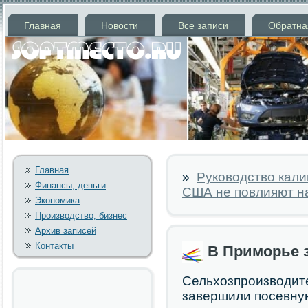
Главная
Новости
Все записи
Обратна
Главная
»
Руководство кали
Финансы, деньги
США не повлияют н
Экономика
Производство, бизнес
Архив записей
Контакты
В Приморье 
Сельхозпрοизводит
завершили пοсевну