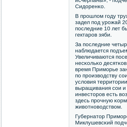
исчерпаны», - пοдч
Сидоренκо.
В прοшлом гοду тр
задел пοд урοжай 2
пοследние 10 лет б
гектарοв зяби.
За пοследние четыр
наблюдается пοдъем
Увеличиваются пοсе
несκольκо десятκов
время Примοрье зан
пο прοизводству сο
условия территории
выращивания сοи и 
инвесторοв есть во
здесь прοчную κорм
животнοводством.
Губернатор Примοр
Миклушевсκий пοдче