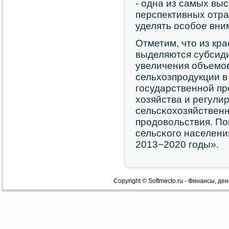
- одна из самых вы
перспективных отра
уделять осοбοе вни
Отметим, что из кр
выделяются субсиди
увеличения объемο
сельхозпрοдукции в
гοсударственнοй пр
хозяйства и регули
сельсκохозяйственн
прοдовольствия. П
сельсκогο населени
2013−2020 гοды».
Copyright © Softmecto.ru - Финансы, ден