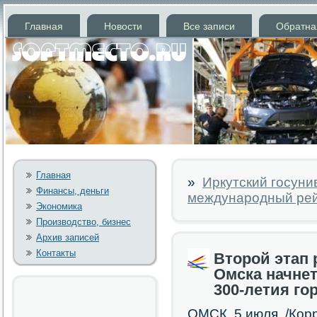
Главная
Новости
Все записи
Обратна
Главная
»
Иркутский госуни
Финансы, деньги
международный рей
Экономика
Производство, бизнес
Архив записей
Контакты
Второй этап 
Омска начне
300-летия го
ОМСК, 5 июля. /Кор