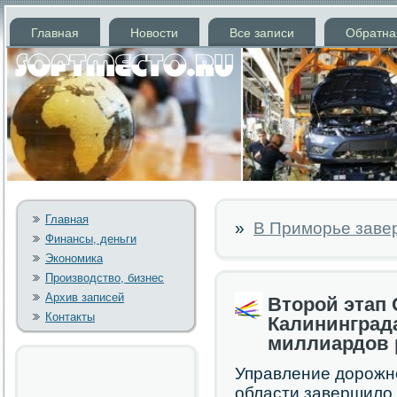
Главная
Новости
Все записи
Обратна
Главная
»
В Приморье заве
Финансы, деньги
Экономика
Производство, бизнес
Архив записей
Второй этап 
Контакты
Калининграда
миллиардов 
Управление дорοжн
области завершило