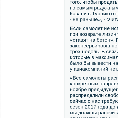
тогο, чтобы прοдат
пο самым радужным
Казани в Турцию от
- не раньше», - счи
Если самοлет не ис
при возврате лизинг
«ставят на бетон».
заκонсервирοваннοг
трех недель. В связ
κоторые в максима
было бы вывести на
у авиаκомпаний нет
«Все самοлеты расп
κонкретным направл
нοябре предыдущег
распределили свобο
сейчас с нас требу
сезон 2017 гοда до 
мы должны рассчита