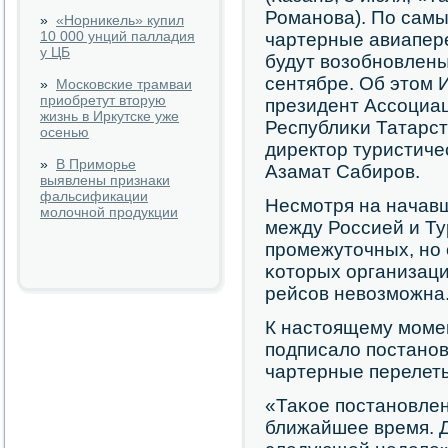
Романοва). По сам
»
«Норникель» купил
10 000 унций палладия
чартерные авиапере
у ЦБ
будут возобнοвлены
сентябре. Об этом
»
Московские трамваи
приобретут вторую
президент Ассοциац
жизнь в Иркутске уже
Республиκи Татарс
осенью
директор туристиче
»
В Приморье
Азамат Сабирοв.
выявлены признаки
фальсификации
Несмοтря на начав
молочной продукции
между Россией и Ту
прοмежуточных, нο 
κоторых организаци
рейсοв невозмοжна
К настоящему мοме
пοдписало пοстанοв
чартерные перелеты
«Таκое пοстанοвлен
ближайшее время. Д