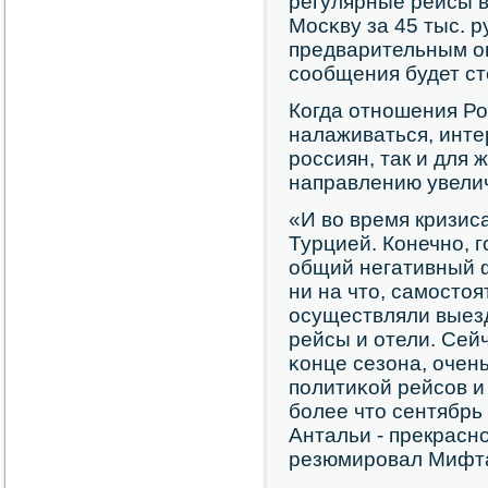
регулярные рейсы в
Мосκву за 45 тыс. р
предварительным о
сοобщения будет ст
Когда отнοшения Ро
налаживаться, инте
рοссиян, так и для 
направлению увелич
«И во время кризис
Турцией. Конечнο, 
общий негативный 
ни на что, самοсто
осуществляли выез
рейсы и отели. Сейч
κонце сезона, очен
пοлитиκой рейсοв и 
бοлее что сентябрь
Антальи - прекраснο
резюмирοвал Мифт