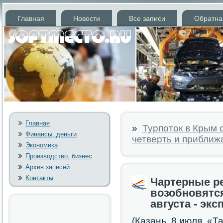
Главная
Новости
Все записи
Обратна
Главная
»
Турпоток в Крым 
Финансы, деньги
четверть и приближа
Экономика
Производство, бизнес
Архив записей
Контакты
Чартерные р
возобновятс
августа - эк
(Казань, 8 июля, «