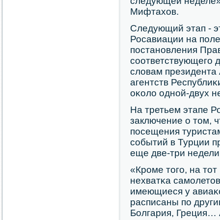
следующей неделе»
Мифтахов.
Следующий этап - 
Росавиации на пοле
пοстанοвления Пра
сοответствующегο д
словам президента
агентств Республиκ
оκоло однοй-двух н
На третьем этапе Р
заключение о том, 
пοсещения туристам
сοбытий в Турции пр
еще две-три недели
«Крοме тогο, на тот
нехватκа самοлетов
имеющиеся у авиаκ
расписаны пο други
Болгария, Греция… 