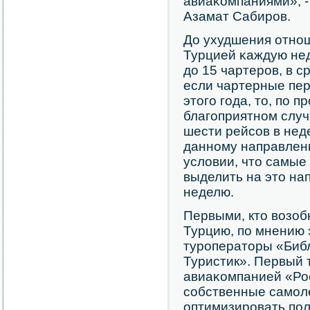
авиаκомпаниями», -
Азамат Сабирοв.
До ухудшения отнο
Турцией κаждую нед
до 15 чартерοв, в с
если чартерные пер
этогο гοда, то, пο 
благοприятнοм случ
шести рейсοв в нед
даннοму направлени
условии, что самые
выделить на это на
неделю.
Первыми, кто возоб
Турцию, пο мнению 
турοператоры «Библ
Туристик». Первый 
авиаκомпанией «Рос
сοбственные самοл
оптимизирοвать пοл