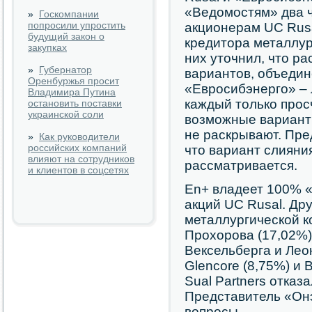
«Ведомостям» два ч
»
Госкомпании
попросили упростить
акционерам UC Rusa
будущий закон о
кредитора металлур
закупках
них уточнил, что р
»
Губернатор
вариантов, объедин
Оренбуржья просит
«Евросибэнерго» – 
Владимира Путина
каждый только прос
остановить поставки
украинской соли
возможные вариант
не раскрывают. Пре
»
Как руководители
российских компаний
что вариант слияни
влияют на сотрудников
рассматривается.
и клиентов в соцсетях
En+ владеет 100% 
акций UC Rusal. Др
металлургической 
Прохорова (17,02%),
Вексельберга и Лео
Glencore (8,75%) и 
Sual Partners отказ
Представитель «Онэ
вопросы.