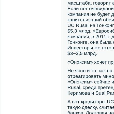
масштаба, говорит 
Если нет очевидной
компания не будет 
капитализаций обеи
UC Rusal на Гонкон
$5,3 млрд. «Евроси
компания, в 2011 г.
Гонконге, она была 
Инвесторы же готовы
$3–3,5 млрд.
«Онэксим» хочет пр
Не ясно и то, как н
отреагировать мин
«Онэксим» сейчас и
Rusal, среди прете
Керимова и Sual Par
А вот кредиторы UC
такую сделку, счита
банков. Долговая на