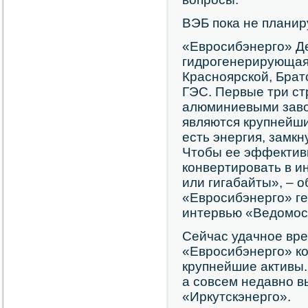
ВЭБ пока не планир
«Евросибэнерго» Де
гидрогенерирующая
Красноярской, Брат
ГЭС. Первые три ст
алюминиевыми заво
являются крупнейши
есть энергия, замкн
Чтобы ее эффективн
конвертировать в и
или гигабайты», – 
«Евросибэнерго» ге
интервью «Ведомост
Сейчас удачное вре
«Евросибэнерго» к
крупнейшие активы. 
а совсем недавно в
«Иркутскэнерго».