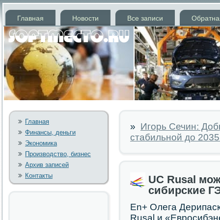
Главная
Новости
Все записи
Обратна
Главная
»
Игорь Сечин: Доб
Финансы, деньги
стабильной до 2035
Экономика
Производство, бизнес
Архив записей
Контакты
UC Rusal мож
сибирские Г
En+ Олега Дерипаск
Rusal и «Евросибэн