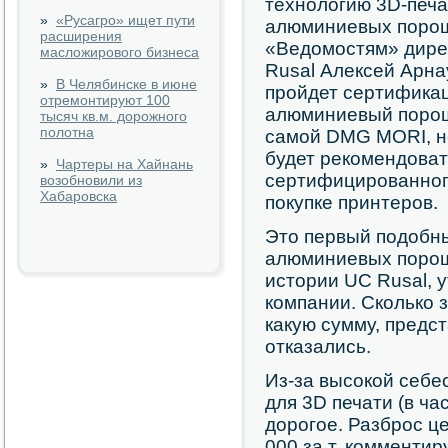
технологию 3D-печ
»
«Русагро» ищет пути
алюминиевых порошк
расширения
«Ведомостям» дире
масложирового бизнеса
Rusal Алексей Арна
»
В Челябинске в июне
пройдет сертификац
отремонтируют 100
алюминиевый порошо
тысяч кв.м. дорожного
полотна
самой DMG MORI, но
будет рекомендоват
»
Чартеры на Хайнань
сертифицированног
возобновили из
Хабаровска
покупке принтеров.
Это первый подобны
алюминиевых порош
истории UC Rusal, 
компании. Сколько 
какую сумму, предс
отказались.
Из-за высокой себе
для 3D печати (в час
дорогое. Разброс це
000 за т, комменти