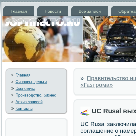
Главная
Новости
Все записи
Обратна
Главная
»
Правительство и
Финансы, деньги
«Газпрома»
Экономика
Производство, бизнес
Архив записей
Контакты
UC Rusal вых
UC Rusal заключил
соглашение о намер