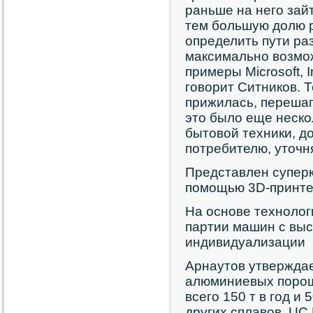
раньше на него зай
тем большую долю 
определить пути ра
максимально возмо
примеры Microsoft, I
говорит Ситников. 
прижилась, перешаг
это было еще нескол
бытовой техники, д
потребителю, уточня
Представлен суперк
помощью 3D-принт
На основе техноло
партии машин с вы
индивидуализации
Арнаутов утверждае
алюминиевых порош
всего 150 т в год и 
других сплавов. UC