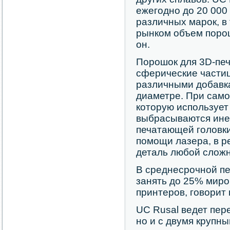
ежегодно до 20 000
различных марок, в
рынком объем порош
он.
Порошок для 3D-печ
сферические частиц
различными добавка
диаметре. При само
которую используе
выбрасываются ине
печатающей головки
помощи лазера, в р
деталь любой сложн
В среднесрочной пе
занять до 25% миро
принтеров, говорит
UC Rusal ведет пер
но и с двумя круп