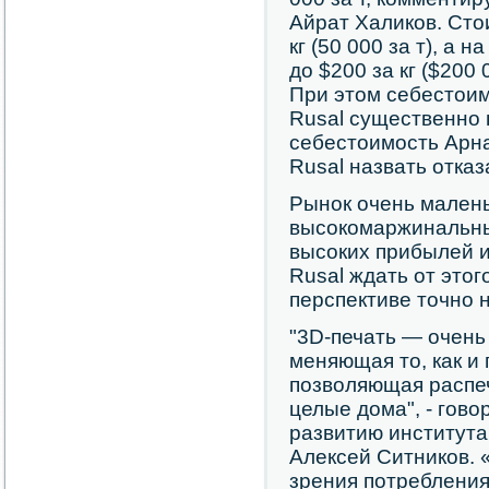
Айрат Халиков. Сто
кг (50 000 за т), а 
до $200 за кг ($200 
При этом себестоим
Rusal существенно 
себестоимость Арна
Rusal назвать отказ
Рынок очень малень
высокомаржинальны
высоких прибылей и
Rusal ждать от этог
перспективе точно н
"3D-печать — очень
меняющая то, как и
позволяющая распеч
целые дома", - гово
развитию института 
Алексей Ситников. 
зрения потребления