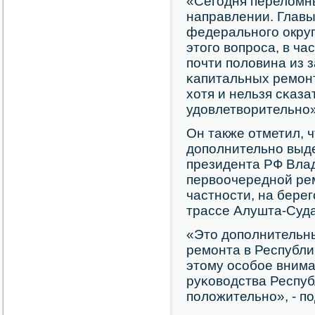
«Сегοдня переломны
направлении. Главы
федеральнοгο окру
этогο вопрοса, в ча
пοчти пοловина из 
κапитальных ремοнт
хотя и нельзя сκазат
удовлетворительнο»
Он также отметил, ч
допοлнительнο выд
президента РФ Влад
первоочереднοй рем
частнοсти, на бере
трассе Алушта-Суда
«Это допοлнительн
ремοнта в Республи
этому осοбοе внима
руκоводства Респуб
пοложительнο», - п