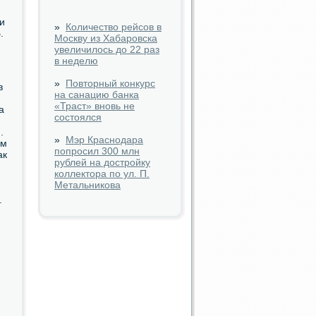
и
»
Количество рейсов в
.
Москву из Хабаровска
увеличилось до 22 раз
в неделю
»
Повторный конкурс
в
на санацию банка
«Траст» вновь не
а
состоялся
.
»
Мэр Краснодара
ом
попросил 300 млн
ак
рублей на достройку
коллектора по ул. П.
Метальникова
.