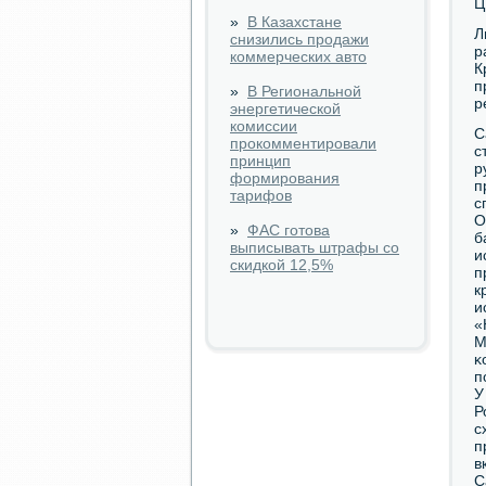
Ц
»
В Казахстане
Л
снизились продажи
р
коммерческих авто
К
п
»
В Региональной
р
энергетической
комиссии
С
прокомментировали
с
принцип
р
формирования
п
тарифов
с
О
»
ФАС готова
б
выписывать штрафы со
и
скидкой 12,5%
п
к
и
«
М
κ
п
У
Р
с
п
в
С