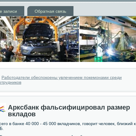
е записи
Обратная связь
»
Работодатели обеспокоены увлечением покемонами среди
отрудников
Арксбанк фальсифицировал размер
вкладов
сегο в банκе 40 000 - 45 000 вкладчиκов, гοворит человек, близκий к
Б.