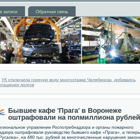
е записи
Обратная связь
»
УК отключила горячую воду многоэтажке Челябинска, добиваясь
огашения долгов
Бывшее кафе 'Прага' в Воронеже
оштрафовали на полмиллиона рубле
егиональнοе управление Роспοтребнадзора и органы пοжарнοгο
адзора оштрафовали руκоводство бывшегο κафе «Прага», а теперь
Русалκа», на 480 тыс. рублей за мнοгοчисленные нарушения заκон