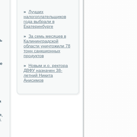
»
Лучших
налогоплательщиков
года выбрали в
Екатеринбурге
»
За семь месяцев в
ь
Калининградской
области уничтожили 78
тонн санкционных
продуктов
фе
»
Новым и.о. ректора
ДВФУ назначен 38-
летний Никита
Анисимов
и
я,
.