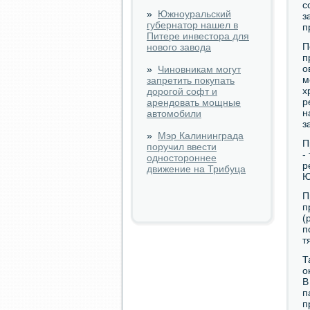
с
»
Южноуральский
з
губернатор нашел в
п
Питере инвестора для
П
нового завода
п
о
»
Чиновникам могут
м
запретить покупать
х
дорогой софт и
р
арендовать мощные
н
автомобили
з
»
Мэр Калининграда
П
поручил ввести
-
одностороннее
р
движение на Трибуца
Ю
П
п
(
п
т
Т
о
В
п
п