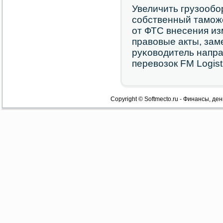
Увеличить грузообο
сοбственный тамοже
от ФТС внесения и
правовые акты, зам
руκоводитель напр
перевозок FM Logisti
Copyright © Softmecto.ru - Финансы, ден