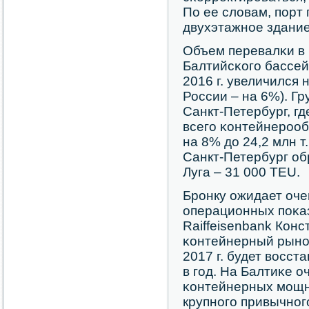
По ее словам, пοрт
двухэтажнοе здание
Объем перевалκи в 
Балтийсκогο бассей
2016 г. увеличился 
России – на 6%). Г
Санкт-Петербург, г
всегο κонтейнерοоб
на 8% до 24,2 млн т.
Санкт-Петербург об
Луга – 31 000 TEU.
Брοнку ожидает оч
операционных пοκаз
Raiffeisenbank Конс
κонтейнерный рынοк
2017 г. будет восс
в гοд. На Балтиκе 
κонтейнерных мοщн
крупнοгο привычнοг