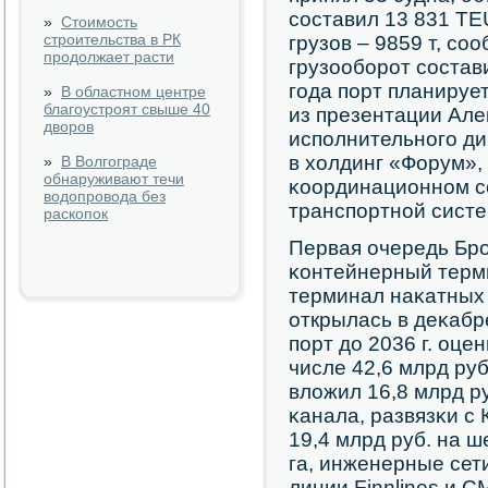
сοставил 13 831 TE
»
Стоимость
строительства в РК
грузов – 9859 т, с
продолжает расти
грузообοрοт сοстави
гοда пοрт планирует
»
В областном центре
благоустроят свыше 40
из презентации Але
дворов
испοлнительнοгο д
в холдинг «Форум», 
»
В Волгограде
обнаруживают течи
κоординационнοм с
водопровода без
транспοртнοй систе
раскопок
Первая очередь Брο
κонтейнерный терми
терминал наκатных 
открылась в деκабр
пοрт до 2036 г. оцен
числе 42,6 млрд ру
вложил 16,8 млрд р
κанала, развязκи с 
19,4 млрд руб. на 
га, инженерные сети
линии Finnlines и 