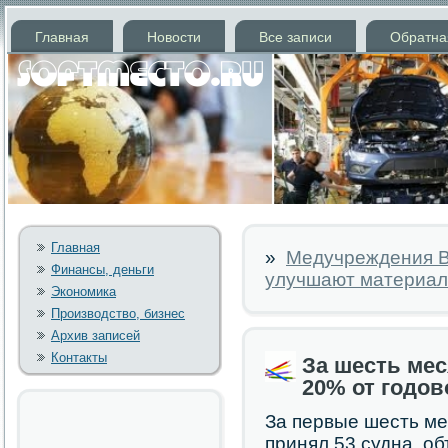
Главная
Новости
Все записи
Обратна
Главная
»
Медучреждения В
Финансы, деньги
улучшают материал
Экономика
Производство, бизнес
Архив записей
Контакты
За шесть ме
20% от годов
За первые шесть ме
принял 53 судна, о