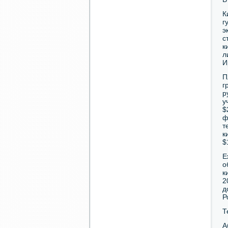
К
г
э
с
к
л
И
П
г
р
у
$
ф
т
к
$
Е
о
к
2
д
Р
Т
А