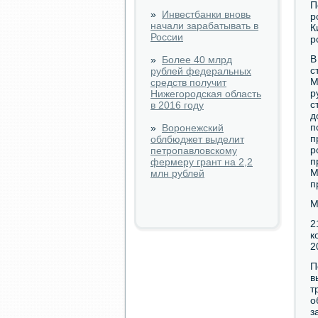
П
»
Инвестбанки вновь
р
начали зарабатывать в
К
России
р
В
»
Более 40 млрд
с
рублей федеральных
М
средств получит
р
Нижегородская область
с
в 2016 году
д
п
»
Воронежский
п
облбюджет выделит
р
петропавловскому
п
фермеру грант на 2,2
М
млн рублей
п
М
2
к
2
П
в
т
о
з