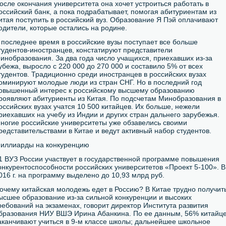
осле окончания университета она хочет устроиться работать в
оссийский банк, а пока подрабатывает, помогая абитуриентам из
итая поступить в российский вуз. Образование Я Пэй оплачивают
одители, которые остались на родине.
 последнее время в российские вузы поступает все больше
тудентов-иностранцев, констатируют представители
инобразования. За два года число учащихся, приехавших из-за
убежа, выросло с 220 000 до 270 000 и составило 5% от всех
тудентов. Традиционно среди иностранцев в российских вузах
оминируют молодые люди из стран СНГ. Но в последний год
овышенный интерес к российскому высшему образованию
роявляют абитуриенты из Китая. По подсчетам Минобразования в
оссийских вузах учатся 10 500 китайцев. Их больше, нежели
риехавших на учебу из Индии и других стран дальнего зарубежья.
ногие российские университеты уже обзавелись своими
редставительствами в Китае и ведут активный набор студентов.
иллиарды на конкуренцию
1 ВУЗ России участвует в государственной программе повышения
онкурентоспособности российских университетов «Проект 5-100». В
016 г. на программу выделено до 10,93 млрд руб.
очему китайская молодежь едет в Россию? В Китае трудно получит
ысшее образование из-за сильной конкуренции и высоких
ребований на экзаменах, говорит директор Института развития
бразования НИУ ВШЭ Ирина Абанкина. По ее данным, 56% китайц
аканчивают учиться в 9-м классе школы; дальнейшее школьное