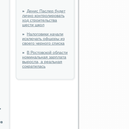
»
Денис Паслер будет
лично контролировать
ход строительства
шести школ
»
Налоговики начали
исключать офшоры из
своего черного списка
»
В Ростовской области
номинальная зарплата
выросла, а реальная
сократилась
ь
ев