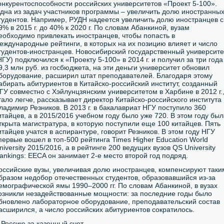
онкурентоспособности российских университетов «Проект 5-100».
дна из задач участников программы – увеличить долю иностранны
тудентов. Например, РУДН надеется увеличить долю иностранцев с
9% в 2015 г. до 40% к 2020 г. По словам Абанкиной, вузам
еобходимо привлекать иностранцев, чтобы попасть в
еждународные рейтинги, в которых на их позицию влияет и число
тудентов-иностранцев. Новосибирский государственный университе
НГУ) подключился к «Проекту 5-100» в 2014 г. и получил за три года
9,3 млн руб. из госбюджета, на эти деньги университет обновил
борудование, расширил штат преподавателей. Благодаря этому
абирать абитуриентов в Китайско-российский институт, созданный
ГУ совместно с Хэйлунцзянским университетом в Харбине в 2012 г.
тало легче, рассказывает директор Китайско-российского института
ладимир Резников. В 2013 г. в бакалавриат НГУ поступило 360
итайцев, а в 2015/2016 учебном году было уже 720. В этом году бы
ткрыта магистратура, в которую поступили еще 100 китайцев. Пять
итайцев учатся в аспирантуре, говорит Резников. В этом году НГУ
первые вошел в топ-500 рейтинга Times Higher Education World
niversity 2015/2016, а в рейтинге 200 ведущих вузов QS University
ankings: EECA он занимает 2-е место второй год подряд.
оссийские вузы, увеличивая долю иностранцев, компенсируют таки
бразом недобор отечественных студентов, образовавшийся из-за
емографической ямы 1990–2000 гг. По словам Абанкиной, в вузах
озникли незадействованные мощности: за последние годы было
бновлено лабораторное оборудование, преподавательский состав
асширился, а число российских абитуриентов сократилось.
 Россию за казенный счет