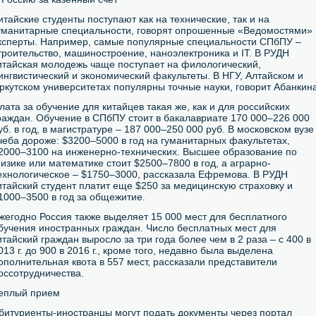
итайские студенты поступают как на технические, так и на
уманитарные специальности, говорят опрошенные «Ведомостями»
ксперты. Например, самые популярные специальности СПбПУ –
троительство, машиностроение, наноэлектроника и IT. В РУДН
итайская молодежь чаще поступает на филологический,
ингвистический и экономический факультеты. В НГУ, Алтайском и
ркутском университетах популярны точные науки, говорит Абанкина
лата за обучение для китайцев такая же, как и для российских
раждан. Обучение в СПбПУ стоит в бакалавриате 170 000–226 000
уб. в год, в магистратуре – 187 000–250 000 руб. В московском вузе
чеба дороже: $3200–5000 в год на гуманитарных факультетах,
2000–3100 на инженерно-технических. Высшее образование по
изике или математике стоит $2500–7800 в год, а аграрно-
ехнологическое – $1750–3000, рассказала Ефремова. В РУДН
итайский студент платит еще $250 за медицинскую страховку и
1000–3500 в год за общежитие.
жегодно Россия также выделяет 15 000 мест для бесплатного
бучения иностранных граждан. Число бесплатных мест для
итайский граждан выросло за три года более чем в 2 раза – с 400 в
013 г. до 900 в 2016 г., кроме того, недавно была выделена
ополнительная квота в 557 мест, рассказали представители
оссотрудничества.
еплый прием
битуриенты-иностранцы могут подать документы через портал