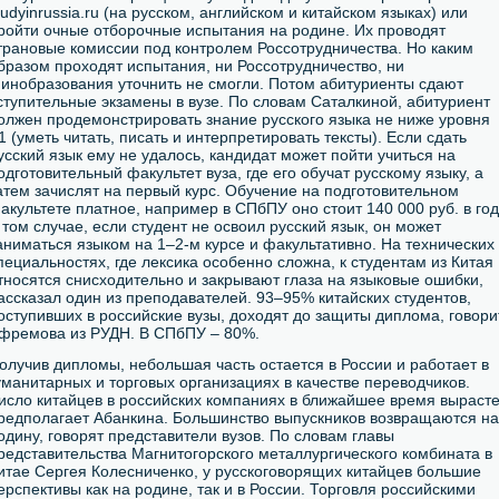
tudyinrussia.ru (на русском, английском и китайском языках) или
ройти очные отборочные испытания на родине. Их проводят
трановые комиссии под контролем Россотрудничества. Но каким
бразом проходят испытания, ни Россотрудничество, ни
инобразования уточнить не смогли. Потом абитуриенты сдают
ступительные экзамены в вузе. По словам Саталкиной, абитуриент
олжен продемонстрировать знание русского языка не ниже уровня
1 (уметь читать, писать и интерпретировать тексты). Если сдать
усский язык ему не удалось, кандидат может пойти учиться на
одготовительный факультет вуза, где его обучат русскому языку, а
атем зачислят на первый курс. Обучение на подготовительном
акультете платное, например в СПбПУ оно стоит 140 000 руб. в год
 том случае, если студент не освоил русский язык, он может
аниматься языком на 1–2-м курсе и факультативно. На технических
пециальностях, где лексика особенно сложна, к студентам из Китая
тносятся снисходительно и закрывают глаза на языковые ошибки,
ассказал один из преподавателей. 93–95% китайских студентов,
оступивших в российские вузы, доходят до защиты диплома, говори
фремова из РУДН. В СПбПУ – 80%.
олучив дипломы, небольшая часть остается в России и работает в
уманитарных и торговых организациях в качестве переводчиков.
исло китайцев в российских компаниях в ближайшее время вырасте
редполагает Абанкина. Большинство выпускников возвращаются на
одину, говорят представители вузов. По словам главы
редставительства Магнитогорского металлургического комбината в
итае Сергея Колесниченко, у русскоговорящих китайцев большие
ерспективы как на родине, так и в России. Торговля российскими