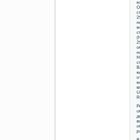
к
О
с
2
н
м
с
(
2
о
н
Н
с
В
к
о
к
в
U
R
Р
о
д
в
о
р
В