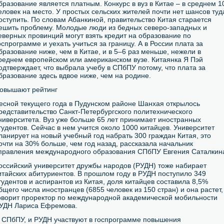
бразование является платным. Конкурс в вуз в Китае – в среднем 1
еловек на место. У простых сельских жителей почти нет шансов туд
оступить. По словам Абанкиной, правительство Китая старается
ешить проблему. Молодые люди из бедных северо-западных и
еверных провинций могут взять кредит на образование по
оспрограмме и уехать учиться за границу. А в России плата за
бразование ниже, чем в Китае, и в 5–6 раз меньше, нежели в
реднем европейском или американском вузе. Китаянка Я Пэй
одтверждает, что выбрала учебу в СПбПУ потому, что плата за
бразование здесь вдвое ниже, чем на родине.
овышают рейтинг
есной текущего года в Пудунском районе Шанхая открылось
редставительство Санкт-Петербургского политехнического
ниверситета. Вуз уже больше 65 лет принимает иностранных
тудентов. Сейчас в нем учится около 1000 китайцев. Университет
ланирует на новый учебный год набрать 300 граждан Китая, это
очти на 30% больше, чем год назад, рассказала начальник
правления международного образования СПбПУ Евгения Саталкин
оссийский университет дружбы народов (РУДН) тоже набирает
итайских абитуриентов. В прошлом году в РУДН поступило 349
тудентов и аспирантов из Китая, доля китайцев составила 8,5%
бщего числа иностранцев (6855 человек из 150 стран) и она растет,
оворит проректор по международной академической мобильности
УДН Лариса Ефремова.
 СПбПУ, и РУДН участвуют в госпрограмме повышения