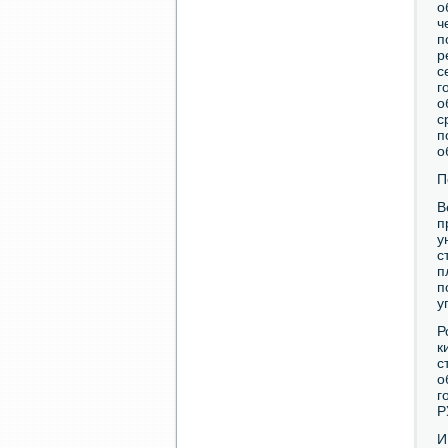
о
ч
п
р
с
г
о
с
п
о
П
В
п
у
с
п
п
у
Р
к
с
о
г
Р
И