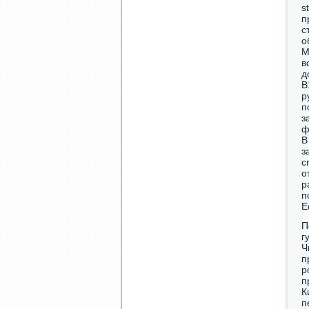
s
п
с
о
М
в
д
B
р
п
з
ф
В
з
с
о
р
п
Е
П
г
Ч
п
р
п
К
п