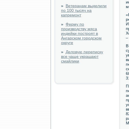
и
»
Ветеранам выделили
м
по 100 тысяч на
«
капремонт
р
И
»
Ферму по
п
производству мяса
Х
индейки построят в
–
Ангарском городском
округе
В
с
»
Деловую переписку
у
все чаще украшают
в
смайлики
п
с
6
3
П
п
а
п
у
в
8
р
М