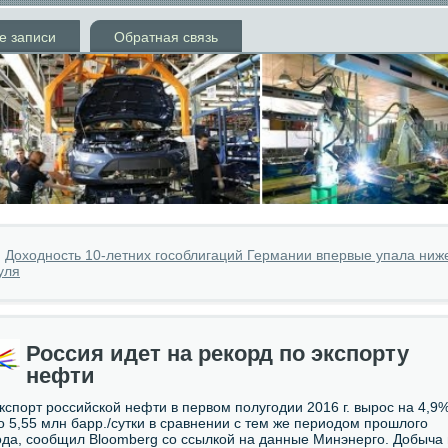
е записи
Обратная связь
»
Доходность 10-летних гособлигаций Германии впервые упала ниж
уля
Россия идет на рекорд по экспорту
нефти
кспорт российской нефти в первом полугодии 2016 г. вырос на 4,9
о 5,55 млн барр./сутки в сравнении с тем же периодом прошлого
ода, сообщил Bloomberg со ссылкой на данные Минэнерго. Добыча 