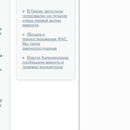
»
В Омске запустили
голосовалку на лучшую
улицу первой волны
ремонта
р
.
»
Ярошук о
предостережении ФАС:
Мы люди
законопослушные
ом
»
Власти Калининграда
пообещали вернуть в
трамваи кондукторов
о.
З
т