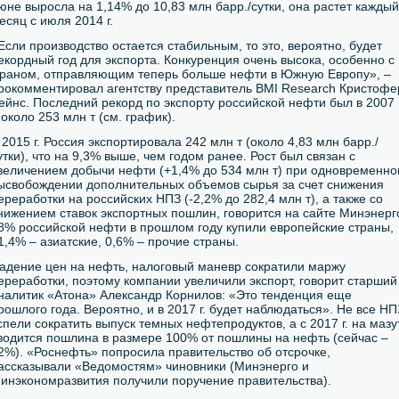
юне выросла на 1,14% до 10,83 млн барр./сутки, она растет каждый
есяц с июля 2014 г.
Если производство остается стабильным, то это, вероятно, будет
екордный год для экспорта. Конкуренция очень высока, особенно с
раном, отправляющим теперь больше нефти в Южную Европу», –
рокомментировал агентству представитель BMI Research Кристофе
ейнс. Последний рекорд по экспорту российской нефти был в 2007 г
 около 253 млн т (см. график).
 2015 г. Россия экспортировала 242 млн т (около 4,83 млн барр./
утки), что на 9,3% выше, чем годом ранее. Рост был связан с
величением добычи нефти (+1,4% до 534 млн т) при одновременн
ысвобождении дополнительных объемов сырья за счет снижения
ереработки на российских НПЗ (-2,2% до 282,4 млн т), а также со
нижением ставок экспортных пошлин, говорится на сайте Минэнерг
8% российской нефти в прошлом году купили европейские страны,
1,4% – азиатские, 0,6% – прочие страны.
адение цен на нефть, налоговый маневр сократили маржу
ереработки, поэтому компании увеличили экспорт, говорит старший
налитик «Атона» Александр Корнилов: «Это тенденция еще
рошлого года. Вероятно, и в 2017 г. будет наблюдаться». Не все НП
спели сократить выпуск темных нефтепродуктов, а с 2017 г. на мазу
водится пошлина в размере 100% от пошлины на нефть (сейчас –
2%). «Роснефть» попросила правительство об отсрочке,
ассказывали «Ведомостям» чиновники (Минэнерго и
инэкономразвития получили поручение правительства).