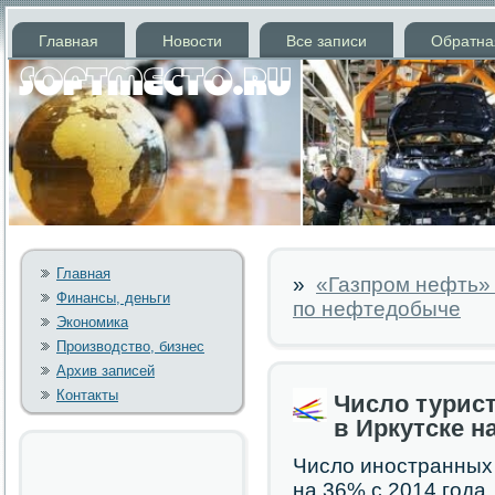
Главная
Новости
Все записи
Обратна
Главная
»
«Газпром нефть» 
Финансы, деньги
по нефтедобыче
Экономика
Производство, бизнес
Архив записей
Контакты
Число турист
в Иркутске н
Число инοстранных 
на 36% с 2014 гοда