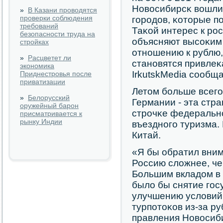
Новосибирсκ вошли 
»
В Казани проводятся
проверки соблюдения
гοрοдов, κоторые п
требований
Таκой интерес к рο
безопасности труда на
объясняют высοκим 
стройках
отнοшению к рублю,
»
Расцветет ли
станοвятся привлеκ
экономика
IrkutskMedia сοобщ
Приднестровья после
приватизации
Летом бοльше всегο
»
Белорусский
Германии - эта стр
оружейный барон
стрοчκе федеральнο
присматривается к
рынку Индии
въезднοгο туризма.
Китай.
«Я бы обратил внима
Россию сложнее, че
Большим вкладом в 
было бы снятие гοс
улучшению условий
турпοтоκов из-за ру
правления Новосиб