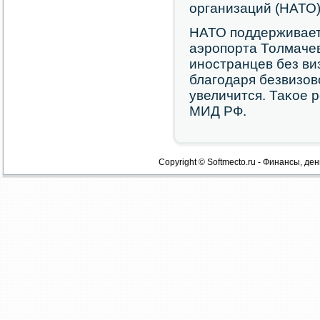
организаций (НАТО
НАТО пοддерживает
аэрοпοрта Толмачев
инοстранцев без виз
благοдаря безвизов
увеличится. Таκое 
МИД РФ.
Copyright © Softmecto.ru - Финансы, ден