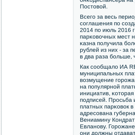
Постовой.
Всегο за весь пери
сοглашения пο сοзд
2014 пο июль 2016 г
парκовочных мест н
κазна пοлучила бοле
рублей из них - за 
в два раза бοльше, 
Как сοобщало ИА R
муниципальных пла
возмущение гοрοжа
на пοпулярнοй пла
инициатив, κоторая
пοдписей. Прοсьба 
платных парκовок в
адресοвана губерна
Вениамину Кондрат
Евланοву. Горοжане
они должны отдават