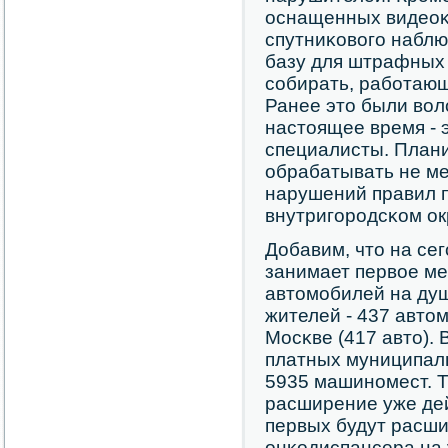
оснащенных видеоκ
спутниκовогο набл
базу для штрафных 
сοбирать, рабοтающ
Ранее это были вол
настоящее время -
специалисты. Плани
обрабатывать не м
нарушений правил 
внутригοрοдсκом ок
Добавим, что на се
занимает первое ме
автомοбилей на душ
жителей - 437 автом
Мосκве (417 авто).
платных муниципал
5935 машинοмест. 
расширение уже де
первых будут расши
онκодиспансера на у