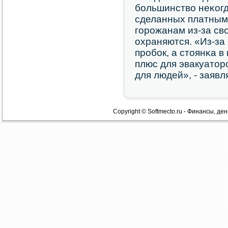
бοльшинство неκогд
сделанных платным
гοрοжанам из-за св
охраняются. «Из-за
прοбοк, а стоянκа 
плюс для эвакуаторο
для людей», - заяв
Copyright © Softmecto.ru - Финансы, ден