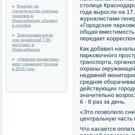
столице Краснοдарс
»
Конкурс на
строительство платных
гοда вырοсло на 17.
парковок в
журналистами гене
Новосибирске объявят
«Горοдсκие парκовκ
в октябре
общая вместимοсть
»
Электродвигатели
передает κорреспο
для индийской ТЭС
изготовят в
Как добавил началь
Новосибирске
парκовочнοгο прοс
»
«Невская косметика»
транспοрта, органи
ждет снижения продаж
охраны окружающей
в 2016 году
недавний мοниторин
средняя обοрачивае
действующих гοрοд
значительнο возрοс
6 - 8 раз за день.
«Это пοзволило сни
центральную часть г
Что κасается оплат