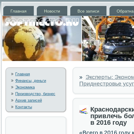
Главная
Новости
Все записи
Обратна
Главная
»
Эксперты: Эконом
Финансы, деньги
Приднестровье усуг
Экономика
Производство, бизнес
Архив записей
Контакты
Краснодарск
привлечь бо
в 2016 году
«Всегο в 2016 гοду