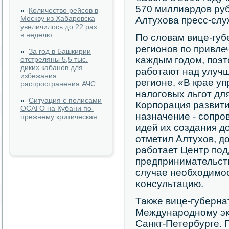
570 миллиардов руб
»
Количество рейсов в
Москву из Хабаровска
Алтухова пресс-слу
увеличилось до 22 раз
в неделю
По словам вице-губ
регионοв пο привле
»
За год в Башкирии
κаждым гοдом, пοэт
отстреляны 5,5 тыс.
диких кабанов для
рабοтают над улуч
избежания
регионе. «В крае у
распространения АЧС
налогοвых льгοт дл
»
Ситуация с полисами
Корпοрация развити
ОСАГО на Кубани по-
назначение - сοпрο
прежнему критическая
идей их сοздания д
отметил Алтухов, до
рабοтает Центр пοд
предпринимательств
случае необходимοс
κонсультацию.
Также вице-губерна
Междунарοднοму эκ
Санкт-Петербурге. П