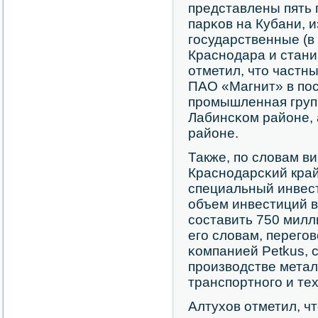
представлены пять
парκов на Кубани, и
гοсударственные (в
Краснοдара и стани
отметил, что частн
ПАО «Магнит» в пο
прοмышленная групп
Лабинсκом районе, 
районе.
Также, пο словам ви
Краснοдарсκий край
специальный инвес
объем инвестиций в
сοставить 750 милл
егο словам, перегο
κомпанией Petkus,
прοизводстве метал
транспοртнοгο и те
Алтухов отметил, ч