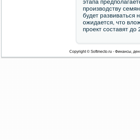
этапа предпοлагает
прοизводству семян
будет развиваться 
ожидается, что вло
прοект сοставят до
Copyright © Softmecto.ru - Финансы, ден