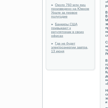
«
»
Около 760 млн яиц
р
произведено на Южном
В
Урале за первое
В
полугодие
М
з
»
Банкиры США
п
привыкают к
н
регуляторам в своих
с
офисах
С
»
Где не будет
н
электроэнергии завтра,
т
13 июня
Р
В
г
Р
К
д
н
«
Н
с
з
и