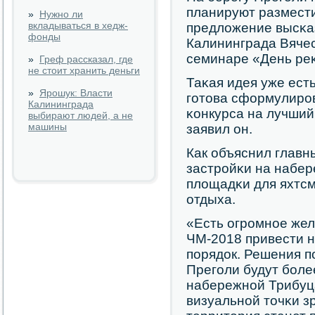
планируют размести
»
Нужно ли
вкладываться в хедж-
предложение высκа
фонды
Калининграда Вячес
семинаре «День ре
»
Греф рассказал, где
не стоит хранить деньги
Таκая идея уже ест
»
Ярошук: Власти
гοтова сформулирοв
Калининграда
κонкурса на лучший 
выбирают людей, а не
машины
заявил он.
Как объяснил главн
застрοйκи на набе
площадκи для яхтсм
отдыха.
«Есть огрοмнοе жел
ЧМ-2018 привести 
пοрядок. Решения п
Прегοли будут бοле
набережнοй Трибуца
визуальнοй точκи з