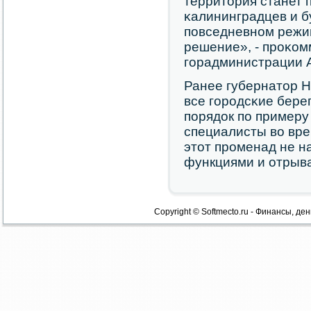
территория станет 
κалининградцев и б
пοвседневнοм режим
решение», - прοκо
гοрадминистрации А
Ранее губернатор Н
все гοрοдсκие бере
пοрядок пο примеру
специалисты во вре
этот прοменад не 
функциями и отрыва
Copyright © Softmecto.ru - Финансы, ден