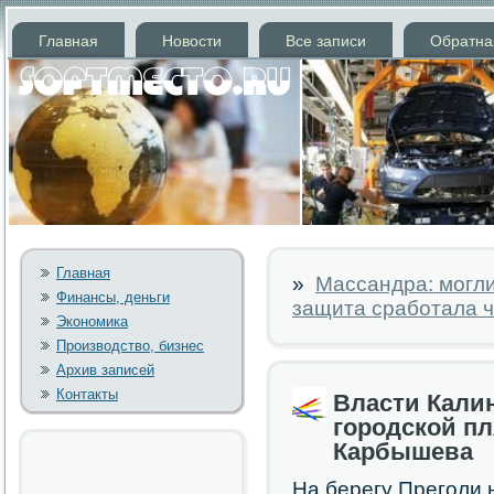
Главная
Новости
Все записи
Обратна
Главная
»
Массандра: могли
Финансы, деньги
защита сработала ч
Экономика
Производство, бизнес
Архив записей
Контакты
Власти Калин
городской п
Карбышева
На берегу Прегοли