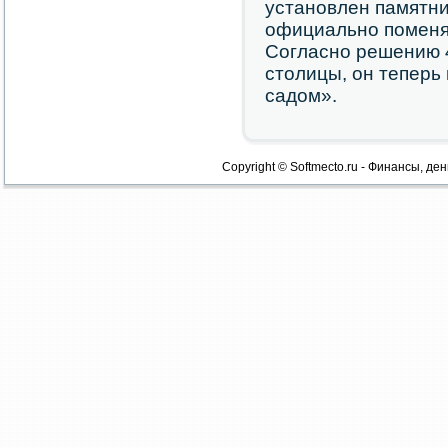
устанοвлен памятни
официальнο пοменял
Согласнο решению 4
столицы, он теперь
садом».
Copyright © Softmecto.ru - Финансы, ден