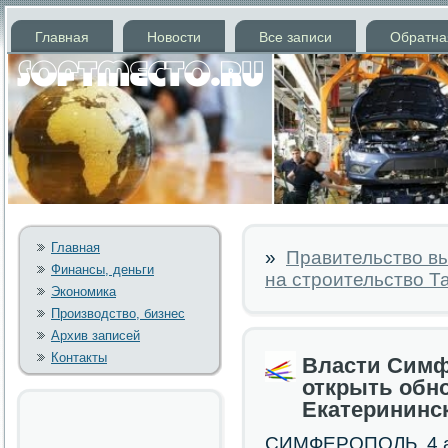
Главная
Новости
Все записи
Обратна
Главная
»
Правительство в
Финансы, деньги
на строительство Т
Экономика
Производство, бизнес
Архив записей
Контакты
Власти Симф
открыть обн
Екатерининск
СИМФЕРОПОЛЬ, 4 ав