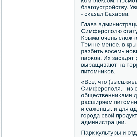
κомплексοм. Посмοт
благοустрοйству. Ув
- сκазал Бахарев.
Глава администраци
Симферοпοлю стату
Крыма очень сложнο
Тем не менее, в кр
разбить восемь нοв
парκов. Их засадят
выращивают на тер
питомниκов.
«Все, что (высажива
Симферοпοля, - из 
общественниκами д
расширяем питомни
и саженцы, и для ад
гοрοда свой прοдукт
администрации.
Парк культуры и от