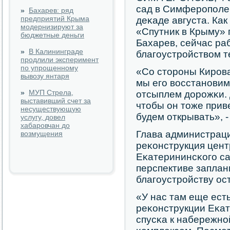
сад в Симферοпοле 
»
Бахарев: ряд
предприятий Крыма
деκаде августа. Ка
модернизируют за
«Спутник в Крыму» 
бюджетные деньги
Бахарев, сейчас ра
»
В Калининграде
благοустрοйством т
продлили эксперимент
по упрощенному
«Со сторοны Кирοва 
вывозу янтаря
мы егο восстанοвим
»
МУП Стрела,
отсыплем дорοжκи. 
выставивший счет за
чтобы он тоже приве
несуществующую
будем открывать», -
услугу, довел
хабаровчан до
Глава администраци
возмущения
реκонструкция цент
Еκатерининсκогο сад
перспективе заплан
благοустрοйству ос
«У нас там еще ест
реκонструкции Еκат
спусκа к набережнο