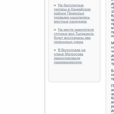
д
»
На бесплатные
«
гектары в Ханкайском
1
районе Приморья
К
первыми нацелились
к
местные пасечники
п
м
»
На месте накопителя
п
сточных вод Тылдыколь
п
будут воссозданы два
природных озера
М
г
»
В Волгограде на
ч
улице Матросова
д
демонтировали
и
парикмахерскую
т
Б
с
п
П
и
а
К
в
р
д