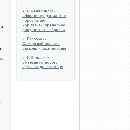
»
В Челябинской
области предприятиям
пересчитают
нормативы предельно-
 и
допустимых выбросов
»
Главврачи
Самарской области
раскрыли свои доходы
е
»
В Волжском
ах
объездную дорогу
сделают до сентября
ие
й