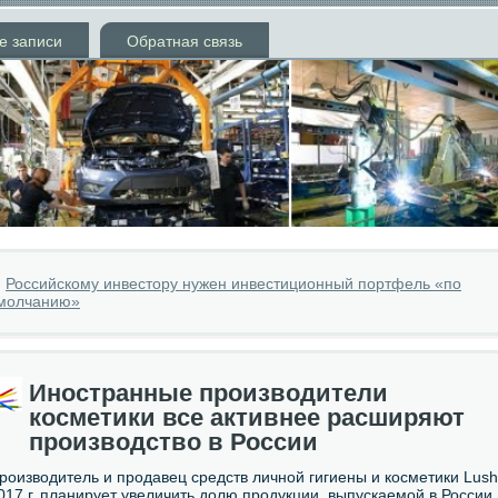
е записи
Обратная связь
»
Российскому инвестору нужен инвестиционный портфель «по
молчанию»
Иностранные производители
косметики все активнее расширяют
производство в России
роизводитель и продавец средств личной гигиены и косметики Lush
017 г. планирует увеличить долю продукции, выпускаемой в России,