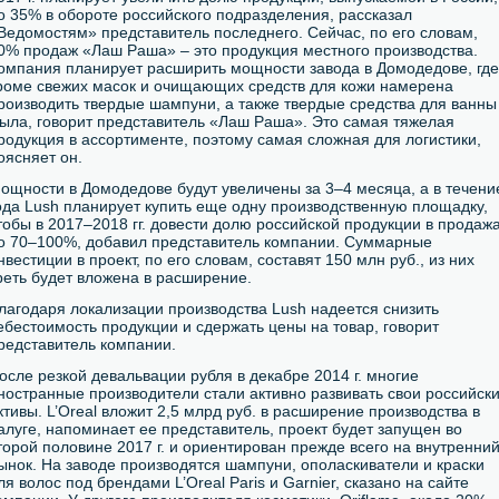
о 35% в обороте российского подразделения, рассказал
Ведомостям» представитель последнего. Сейчас, по его словам,
0% продаж «Лаш Раша» – это продукция местного производства.
омпания планирует расширить мощности завода в Домодедове, где
роме свежих масок и очищающих средств для кожи намерена
роизводить твердые шампуни, а также твердые средства для ванны
ыла, говорит представитель «Лаш Раша». Это самая тяжелая
родукция в ассортименте, поэтому самая сложная для логистики,
оясняет он.
ощности в Домодедове будут увеличены за 3–4 месяца, а в течени
ода Lush планирует купить еще одну производственную площадку,
тобы в 2017–2018 гг. довести долю российской продукции в продаж
о 70–100%, добавил представитель компании. Суммарные
нвестиции в проект, по его словам, составят 150 млн руб., из них
реть будет вложена в расширение.
лагодаря локализации производства Lush надеется снизить
ебестоимость продукции и сдержать цены на товар, говорит
редставитель компании.
осле резкой девальвации рубля в декабре 2014 г. многие
ностранные производители стали активно развивать свои российск
ктивы. L’Oreal вложит 2,5 млрд руб. в расширение производства в
алуге, напоминает ее представитель, проект будет запущен во
торой половине 2017 г. и ориентирован прежде всего на внутренни
ынок. На заводе производятся шампуни, ополаскиватели и краски
ля волос под брендами L’Oreal Paris и Garnier, сказано на сайте