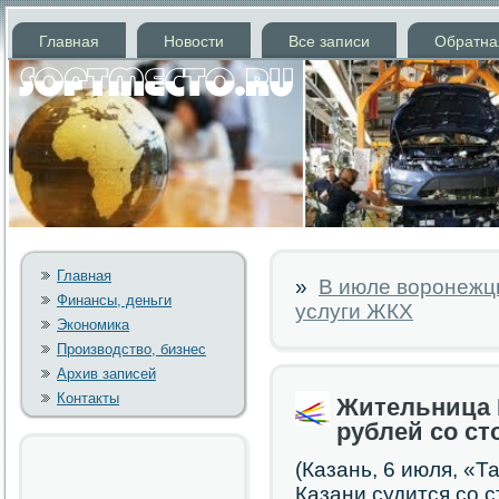
Главная
Новости
Все записи
Обратна
Главная
»
В июле воронежц
Финансы, деньги
услуги ЖКХ
Экономика
Производство, бизнес
Архив записей
Контакты
Жительница 
рублей со ст
(Казань, 6 июля, «
Казани судится сο 