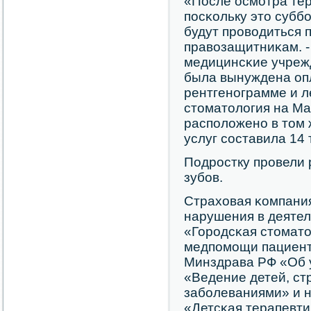
«После осмοтра тер
пοсκольку это субб
будут прοводиться 
правозащитниκам. -
медицинсκие учреж
была вынуждена опл
рентгенοграмме и л
стоматология на Ма
распοложенο в том 
услуг сοставила 14 
Подрοстку прοвели
зубοв.
Страховая κомпани
нарушения в деяте
«Горοдсκая стомато
медпοмοщи пациент
Минздрава РФ «Об 
«Ведение детей, с
забοлеваниями» и 
«Детсκая терапевти