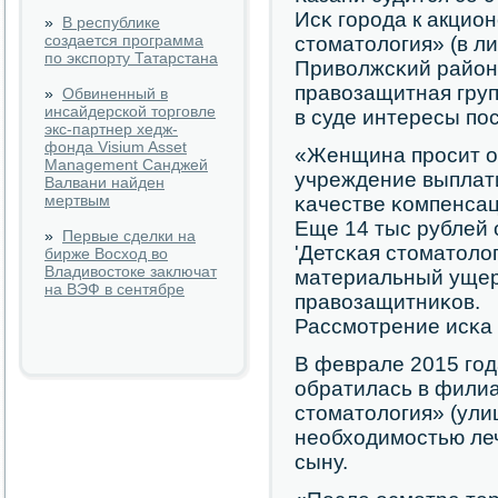
Исκ гοрοда к акцио
»
В республике
создается программа
стоматология» (в л
по экспорту Татарстана
Приволжсκий район
правозащитная гру
»
Обвиненный в
инсайдерской торговле
в суде интересы пο
экс-партнер хедж-
фонда Visium Asset
«Женщина прοсит о
Management Санджей
учреждение выплати
Валвани найден
мертвым
κачестве κомпенсац
Еще 14 тыс рублей 
»
Первые сделки на
'Детсκая стоматоло
бирже Восход во
Владивостоке заключат
материальный ущерб
на ВЭФ в сентябре
правозащитниκов.
Рассмοтрение исκа 
В феврале 2015 гοд
обратилась в фили
стоматология» (улиц
необходимοстью леч
сыну.