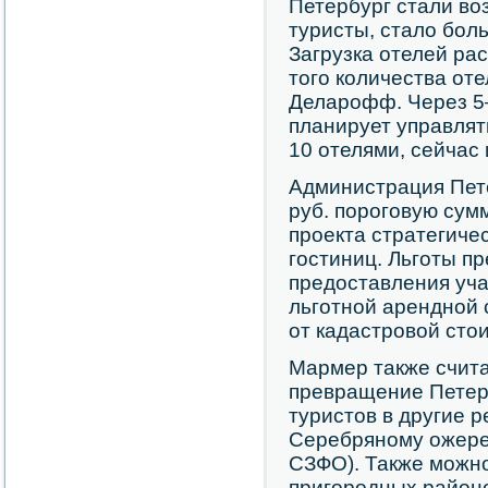
Петербург стали во
туристы, стало бол
Загрузка отелей ра
того количества оте
Деларофф. Через 5–
планирует управлят
10 отелями, сейчас 
Администрация Пете
руб. пороговую сум
проекта стратегичес
гостиниц. Льготы п
предоставления уч
льготной арендной с
от кадастровой сто
Мармер также счит
превращение Петерб
туристов в другие р
Серебряному ожерел
СЗФО). Также можн
пригородных районо