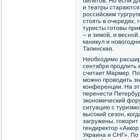
билетов. Но если д
и театры стараются
российским тургруп
стоять в очередях, 
туристы готовы при
– и зимой, и весной
каникул и новогодн
Тапинская.
Необходимо расшири
сентября продлить е
считает Мармер. По
можно проводить з
конференции. На э
перенести Петербу
экономический фору
ситуацию с туризмо
высокий сезон, когд
загружены, говорит
гендиректор «Аккор 
Украина и СНГ». По 