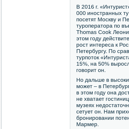
В 2016 г. «Интурист
000 иностранных ту
посетят Москву и Пе
туроператора по въе
Thomas Cook Леонид
этом году действит
рост интереса к Рос
Петербургу. По сра
турпоток «Интурист
15%, на 50% выросл
говорит он.
Но дальше в высоки
может – в Петербур
в этом году она дос
не хватает гостиниц
музеях недостаточн
сетует он. Нам при
бронировании поте
Мармер.