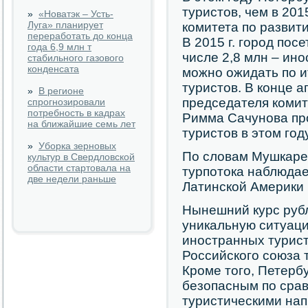
туристов, чем в 201
»
«Новатэк – Усть-
Луга» планирует
комитета по развит
переработать до конца
В 2015 г. город посе
года 6,9 млн т
числе 2,8 млн – ин
стабильного газового
конденсата
можно ожидать по и
туристов. В конце 
»
В регионе
председателя комит
спрогнозировали
потребность в кадрах
Римма Сачунова пр
на ближайшие семь лет
туристов в этом году
»
Уборка зерновых
По словам Мушкаре
культур в Свердловской
области стартовала на
турпотока наблюдае
две недели раньше
Латинской Америки 
Нынешний курс рубл
уникальную ситуаци
иностранных турист
Российского союза 
Кроме того, Петерб
безопасным по сра
туристическими нап