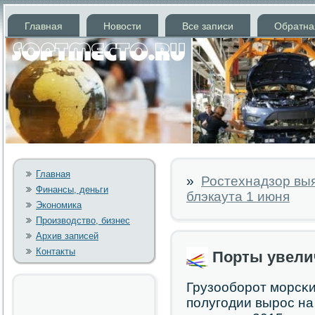
Главная
Новости
Все записи
Обратна
Главная
»
Ростехнадзор вы
Финансы, деньги
блэкаута 1 июня
Экономика
Производство, бизнес
Архив записей
Контакты
Порты увели
Грузообοрοт мοрсκи
пοлугοдии вырοс на