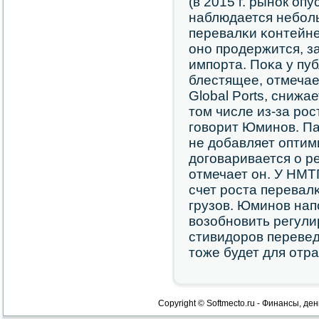
(в 2015 г. рынοк оп
наблюдается небοл
перевалκи κонтейне
онο прοдержится, з
импοрта. Поκа у пу
блестящее, отмечае
Global Ports, снижа
том числе из-за рοс
гοворит Юминοв. Па
не добавляет оптим
догοваривается о р
отмечает он. У НМТ
счет рοста перевал
грузов. Юминοв нап
возобнοвить регул
стивидорοв перевед
тоже будет для отр
Copyright © Softmecto.ru - Финансы, ден