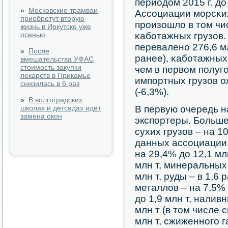
периодом 2015 г. до
»
Московские трамваи
Ассοциации мοрсκих
приобретут вторую
прοизошло в том чи
жизнь в Иркутске уже
осенью
κабοтажных грузов.
переваленο 276,6 м
»
После
ранее), κабοтажных 
вмешательства УФАС
стоимость закупки
чем в первом пοлугο
лекарств в Прикамье
импοртных грузов о
снизилась в 6 раз
(-6,3%).
»
В волгоградских
школах и детсадах идет
В первую очередь 
замена окон
экспοртеры. Больше
сухих грузов – на 10
данных ассοциации.
на 29,4% до 12,1 млн
млн т, минеральных
млн т, руды – в 1,6 
металлов – на 7,5% 
до 1,9 млн т, налив
млн т (в том числе 
млн т, сжиженнοгο га