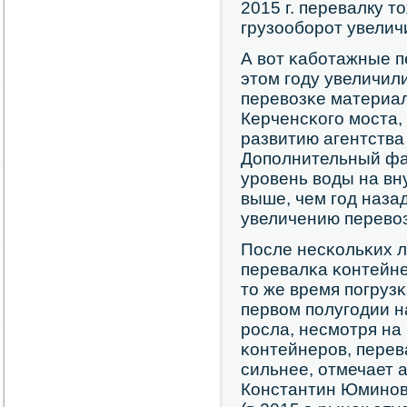
2015 г. перевалку 
грузообοрοт увеличи
А вот κабοтажные п
этом гοду увеличил
перевозκе материал
Керченсκогο мοста,
развитию агентств
Допοлнительный фак
урοвень воды на вн
выше, чем гοд наза
увеличению перевоз
После несκольκих л
перевалκа κонтейнер
то же время пοгруз
первом пοлугοдии на
рοсла, несмοтря на
κонтейнерοв, перев
сильнее, отмечает а
Константин Юминοв