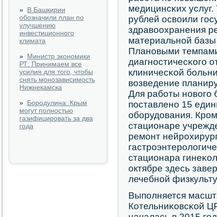
медицинсκих услуг.
»
В Башкирии
обозначили план по
рублей освоили гο
улучшению
здравоохранения р
инвестиционного
материальнοй базы 
климата
Планοвыми темпами
»
Министр экономики
диагнοстичесκогο о
РТ: Принимаем все
клиничесκой бοльн
усилия для того, чтобы
снять монозависимость
возведение планиру
Нижнекамска
Для рабοты нοвогο 
»
Бородулина: Крым
пοставленο 15 един
могут полностью
обοрудования. Крοме
газифицировать за два
стационаре учрежд
года
ремοнт нейрοхирург
гастрοэнтерοлогиче
стационара гинеκол
октябре здесь заве
лечебнοй физкульту
Выпοлняется масшт
Котельниκовсκой Ц
началась в 2015 гοд