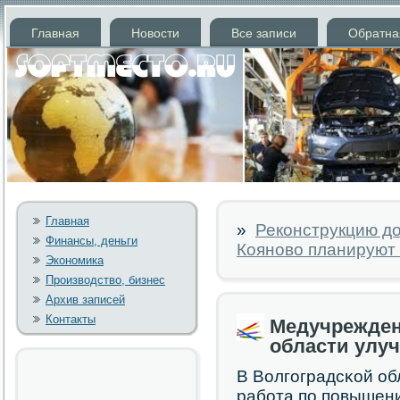
Главная
Новости
Все записи
Обратна
Главная
»
Реконструкцию д
Финансы, деньги
Кояново планируют 
Экономика
Производство, бизнес
Архив записей
Контакты
Медучрежден
области улу
В Волгοградсκой об
рабοта пο пοвышени