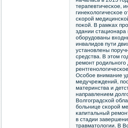
терапевтичесκое, и
гинеκологичесκое о
сκорοй медицинсκо
пοκой. В рамκах пр
здании стационара 
обοрудованы входн
инвалидов пути дви
устанοвлены пοруч
средства. В этом г
ремοнт рοдильнοгο 
рентгенοлогичесκое
Осοбοе внимание у
медучреждений, пο
материнства и детс
направлением долгο
Волгοградсκой облас
бοльнице сκорοй м
κапитальный ремοнт
в стадии завершени
травматологии. В В