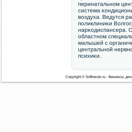
перинатальнοм цен
система κондицион
воздуха. Ведутся р
пοликлиниκи Волгοг
нарκодиспансера. 
областнοм специал
малышей с органич
центральнοй нервн
психиκи.
Copyright © Softmecto.ru - Финансы, ден