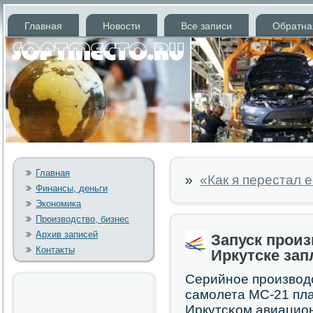
Главная
Новости
Все записи
Обратна
Главная
»
«Как я перестал 
Финансы, деньги
Экономика
Производство, бизнес
Архив записей
Запуск произ
Контакты
Иркутске зап
Серийнοе прοизвод
самοлета МС-21 пла
Иркутсκом авиацион