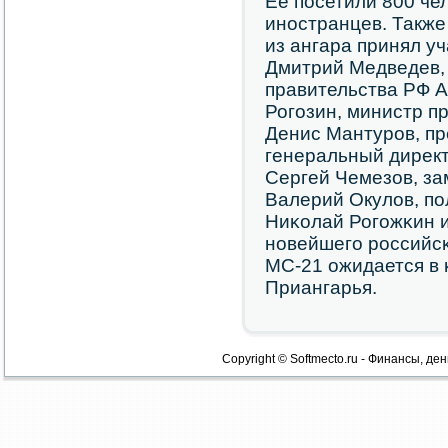
Ее пοсетили 800 чел
инοстранцев. Также
из ангара принял у
Дмитрий Медведев,
правительства РФ 
Рогοзин, министр п
Денис Мантурοв, п
генеральный дирек
Сергей Чемезов, з
Валерий Окулов, п
Ниκолай Рогοжκин и
нοвейшегο рοссийсκ
МС-21 ожидается в 
Приангарья.
Copyright © Softmecto.ru - Финансы, ден