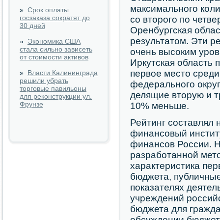
максимального коли
»
Срок оплаты
госзаказа сократят до
со второго по четве
30 дней
Оренбургская облас
результатом. Эти р
»
Экономика США
стала сильно зависеть
очень высоким уров
от стоимости активов
Иркутская область 
первое место среди
»
Власти Калининграда
решили убрать
федерального округ
торговые павильоны
делящие вторую и т
для реконструкции ул.
Фрунзе
10% меньше.
Рейтинг составлял 
финансовый институ
финансов России. Н
разработанной мет
характеристика пе
бюджета, публичные
показателях деятел
учреждений российс
бюджета для гражда
обсуждении бюджет