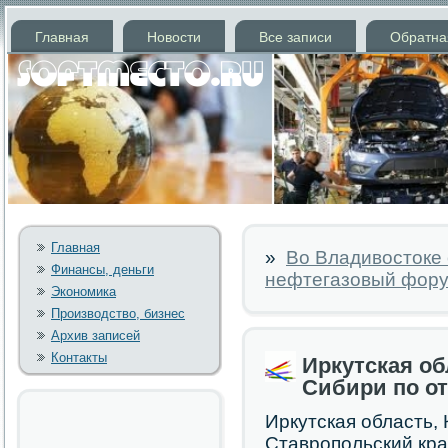
Главная
Новости
Все записи
Обратна
Главная
»
Во Владивостоке
Финансы, деньги
нефтегазовый фор
Экономика
Производство, бизнес
Архив записей
Контакты
Иркутская об
Сибири по о
Иркутская область,
Ставропольский кра