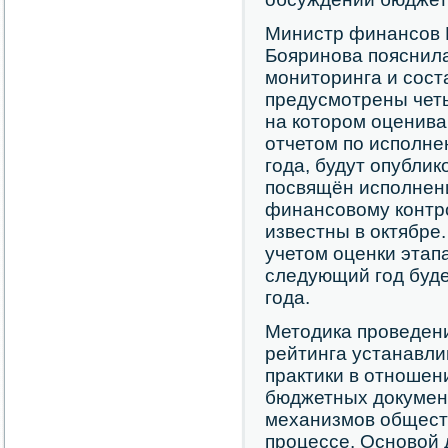
Министр финансов 
Бояринова пояснила
мониторинга и сост
предусмотрены четы
на котором оценива
отчетом по исполн
года, будут опублик
посвящён исполнен
финансовому контро
известны в октябре.
учетом оценки этап
следующий год буде
года.
Методика проведени
рейтинга устанавл
практики в отношен
бюджетных документ
механизмов общест
процессе. Основой 