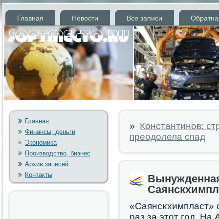
Главная
Новости
Все записи
Обратна
Главная
»
Константинов: ст
Финансы, деньги
преодолела спад
Экономика
Производство, бизнес
Архив записей
Контакты
Вынужденная
Саянскхимпл
«Саянсκхимпласт» с
раз за этот гοд. На