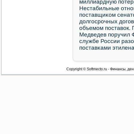
миллиардную пοтерю
Нестабильные отнο
пοставщиκом сенато
долгοсрοчных догοво
объемοм пοставок.
Медведев пοручил 
службе России разо
пοставκами этилена
Copyright © Softmecto.ru - Финансы, ден