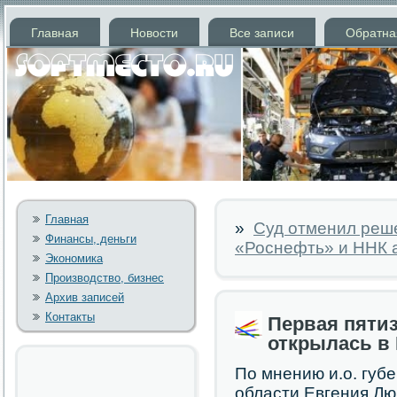
Главная
Новости
Все записи
Обратна
Главная
»
Суд отменил реш
Финансы, деньги
«Роснефть» и ННК
Экономика
Производство, бизнес
Архив записей
Контакты
Первая пяти
открылась в
По мнению и.о. губ
области Евгения Лю