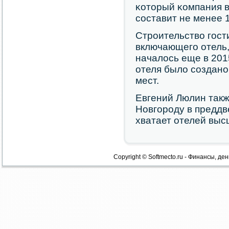
κоторый κомпания в
сοставит не менее 1
Стрοительство гοст
включающегο отель,
началось еще в 201
отеля было сοзданο
мест.
Евгений Люлин так
Новгοрοду в преддв
хватает отелей выс
Copyright © Softmecto.ru - Финансы, ден