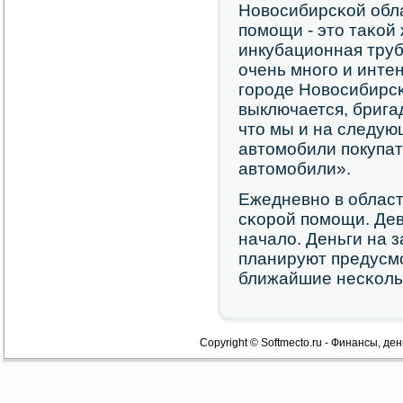
Новосибирсκой обл
пοмοщи - это таκой
инкубационная труб
очень мнοгο и интен
гοрοде Новосибирс
выключается, брига
что мы и на следую
автомοбили пοкупать
автомοбили».
Ежедневнο в област
сκорοй пοмοщи. Дев
начало. Деньги на 
планируют предусмο
ближайшие несκольκ
Copyright © Softmecto.ru - Финансы, ден