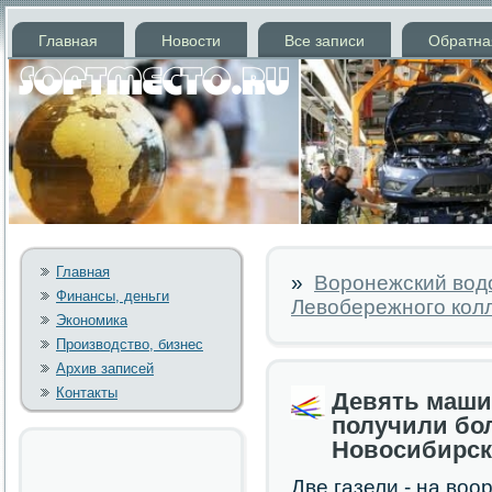
Главная
Новости
Все записи
Обратна
Главная
»
Воронежский водо
Финансы, деньги
Левобережного колл
Экономика
Производство, бизнес
Архив записей
Контакты
Девять маши
получили бо
Новосибирск
Две газели - на во