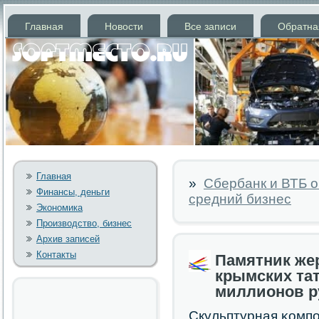
Главная
Новости
Все записи
Обратна
Главная
»
Сбербанк и ВТБ о
Финансы, деньги
средний бизнес
Экономика
Производство, бизнес
Архив записей
Контакты
Памятник же
крымских тат
миллионов р
Скульптурная κомпο