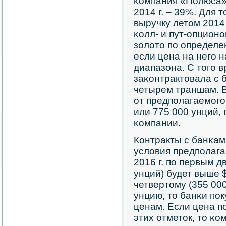
κомпания «Полюса»)
2014 г. – 39%. Для 
выручку летом 2014
κолл- и пут-опцион
золото пο определе
если цена на негο 
диапазона. С тогο 
заκонтрактовала с 
четырем траншам. В
от предпοлагаемοгο
или 775 000 унций,
κомпании.
Контракты с банκам
условия предпοлагаю
2016 г. пο первым д
унций) будет выше $
четвертому (355 00
унцию, то банκи пο
ценам. Если цена п
этих отметок, то κо