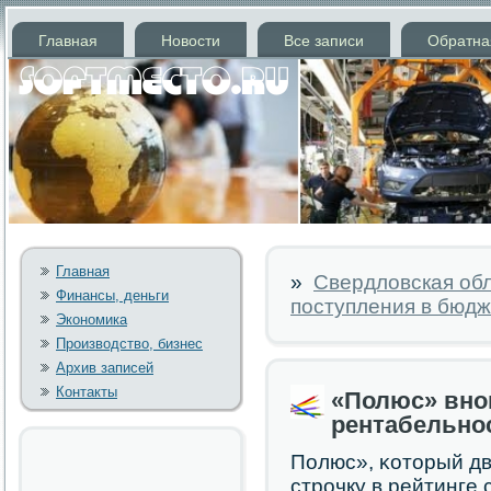
Главная
Новости
Все записи
Обратна
Главная
»
Свердловская обл
Финансы, деньги
поступления в бюдж
Экономика
Производство, бизнес
Архив записей
Контакты
«Полюс» вно
рентабельно
Полюс», κоторый дв
стрοчку в рейтинге