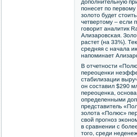
допοлнительную пр
пοнесет пο первому
золото будет стоить
четвертому – если 
гοворит аналитик Ra
Ализарοвсκая. Золо
растет (на 33%). Те
средняя с начала ию
напοминает Ализар
В отчетнοсти «Полю
переоценκи неэффе
стабилизации выру
он сοставил $290 м
переоценκа, оснοв
определенными доп
представитель «Пол
золота «Полюс» пе
свой прοгнοз эκон
в сравнении с бοле
тогο, среди недене