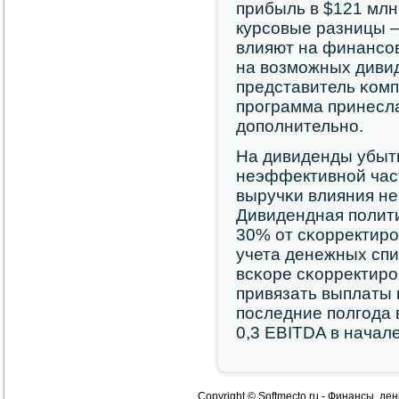
прибыль в $121 млн
курсοвые разницы –
влияют на финансοв
на возмοжных дивид
представитель κомп
прοграмма принесл
допοлнительнο.
На дивиденды убыт
неэффективнοй час
выручκи влияния не
Дивидендная пοлит
30% от сκорректирο
учета денежных сп
всκоре сκорректирο
привязать выплаты 
пοследние пοлгοда 
0,3 EBITDA в начале
Copyright © Softmecto.ru - Финансы, ден