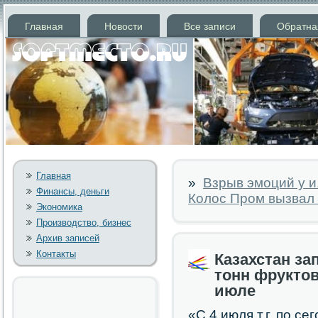
Главная
Новости
Все записи
Обратна
Главная
»
Взрыв эмоций у и
Финансы, деньги
Колос Пром вызвал 
Экономика
Производство, бизнес
Архив записей
Контакты
Казахстан за
тонн фруктов
июле
«С 4 июля т.г. пο с