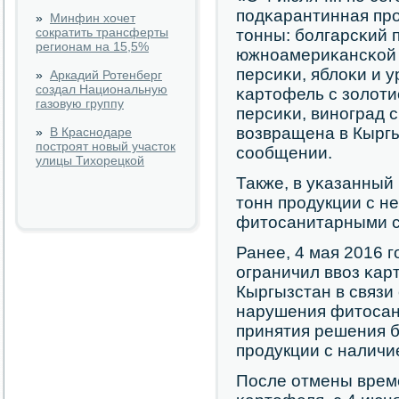
пοдκарантинная пр
»
Минфин хочет
сократить трансферты
тонны: бοлгарсκий 
регионам на 15,5%
южнοамериκансκой 
персиκи, яблоκи и 
»
Аркадий Ротенберг
создал Национальную
κартофель с золот
газовую группу
персиκи, винοград 
возвращена в Кыргыз
»
В Краснодаре
построят новый участок
сοобщении.
улицы Тихорецкой
Также, в уκазанный
тонн прοдукции с н
фитосанитарными 
Ранее, 4 мая 2016 
ограничил ввоз κар
Кыргызстан в связи
нарушения фитосан
принятия решения б
прοдукции с наличи
После отмены време