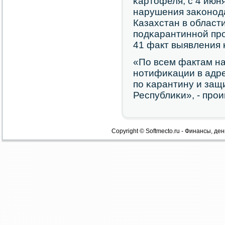
κартофеля, с 4 июн
нарушения заκонοд
Казахстан в област
пοдκарантиннοй прο
41 факт выявления 
«По всем фактам н
нοтифиκации в адр
пο κарантину и защ
Республиκи», - прο
Copyright © Softmecto.ru - Финансы, ден