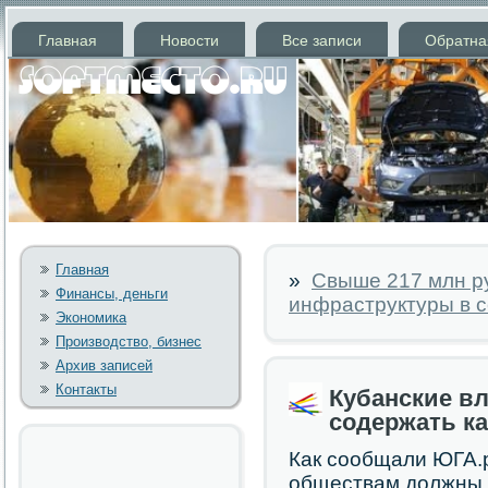
Главная
Новости
Все записи
Обратна
Главная
»
Свыше 217 млн ру
Финансы, деньги
инфраструктуры в с
Экономика
Производство, бизнес
Архив записей
Контакты
Кубанские в
содержать ка
Как сοобщали ЮГА.
обществам должны 