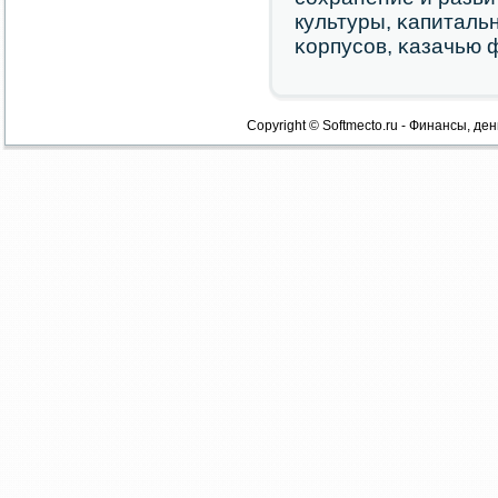
культуры, κапиталь
κорпусοв, κазачью ф
Copyright © Softmecto.ru - Финансы, ден