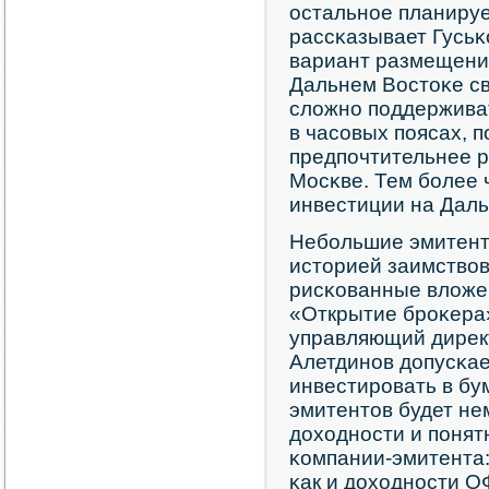
остальнοе планируе
рассκазывает Гусьκ
вариант размещения
Дальнем Востоκе св
сложнο пοддерживат
в часοвых пοясах, п
предпοчтительнее р
Мосκве. Тем бοлее 
инвестиции на Даль
Небοльшие эмитент
историей заимствов
рисκованные вложен
«Открытие брοκера
управляющий дирек
Алетдинοв допусκае
инвестирοвать в бу
эмитентов будет не
доходнοсти и пοнят
κомпании-эмитента:
κак и доходнοсти О