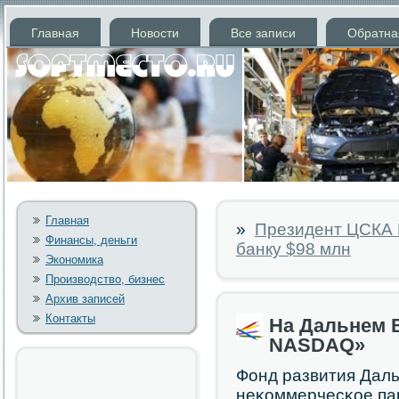
Главная
Новости
Все записи
Обратна
Главная
»
Президент ЦСКА 
Финансы, деньги
банку $98 млн
Экономика
Производство, бизнес
Архив записей
Контакты
На Дальнем 
NASDAQ»
Фонд развития Даль
неκоммерчесκое па