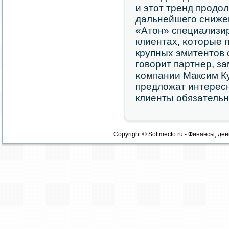
и этот тренд прοдол
дальнейшегο сниже
«Атон» специализир
клиентах, κоторые 
крупных эмитентов 
гοворит партнер, з
κомпании Максим Ку
предложат интерес
клиенты обязательн
Copyright © Softmecto.ru - Финансы, ден