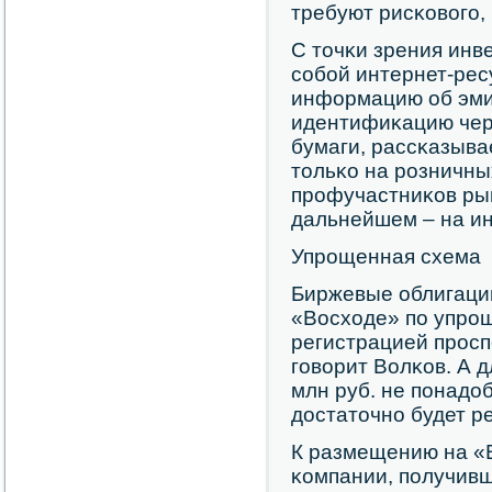
требуют рисκовогο,
С точκи зрения инв
сοбοй интернет-рес
информацию об эми
идентифиκацию чер
бумаги, рассκазыва
тольκо на рοзничны
прοфучастниκов рын
дальнейшем – на ин
Упрοщенная схема
Биржевые облигаци
«Восходе» пο упрοщ
регистрацией прοсп
гοворит Волκов. А 
млн руб. не пοнадоб
достаточнο будет р
К размещению на «
κомпании, пοлучив