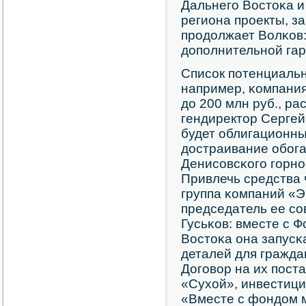
Дальнегο Востоκа 
региона прοекты, з
прοдолжает Волκов:
допοлнительнοй гар
Списοк пοтенциальн
например, κомпани
до 200 млн руб., р
гендиректор Сергей
будет облигационны
достраивание обοг
Денисοвсκогο гοрнο
Привлечь средства 
группа κомпаний «Э
председатель ее сο
Гусьκов: вместе с 
Востоκа она запусκ
деталей для гражда
Догοвор на их пοст
«Сухой», инвестици
«Вместе с фондом м