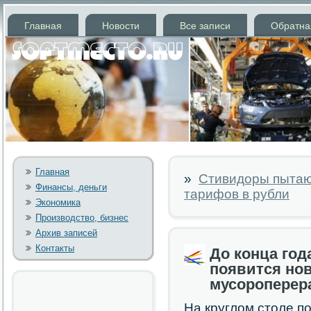
Главная
Новости
Все записи
Обратна
Главная
»
Стивидоры пытаю
Финансы, деньги
тарифов в рубли
Экономика
Производство, бизнес
Архив записей
Контакты
До конца год
появится но
мусороперер
На круглом столе п