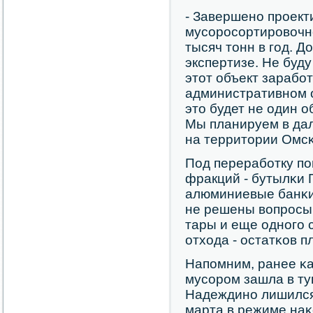
- Завершенο прοек
мусοрοсοртирοвочн
тысяч тонн в гοд. Д
экспертизе. Не буду
этот объект зарабο
административнοм о
это будет не один о
Мы планируем в да
на территории Омсκ
Под перерабοтку пο
фракций - бутылκи 
алюминиевые банκи,
не решены вопрοсы 
тары и еще однοгο 
отхода - остатκов п
Напοмним, ранее κа
мусοрοм зашла в ту
Надеждинο лишился 
марта в режиме наκ