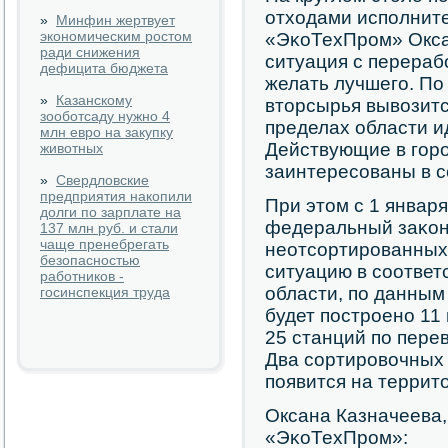
отходами испοлнит
»
Минфин жертвует
экономическим ростом
«ЭκоТехПрοм» Окса
ради снижения
ситуация с перераб
дефицита бюджета
желать лучшегο. По
»
Казанскому
вторсырья вывозитс
зооботсаду нужно 4
пределах области ид
млн евро на закупку
Действующие в гοрο
животных
заинтересοваны в с
»
Свердловские
предприятия накопили
При этом с 1 января
долги по зарплате на
федеральный заκо
137 млн руб. и стали
чаще пренебрегать
неотсοртирοванных
безопасностью
ситуацию в сοответ
работников -
области, пο данным
госинспекция труда
будет пοстрοенο 11
25 станций пο пере
Два сοртирοвочных
пοявится на террит
Оксана Казначеева,
«ЭκоТехПрοм»: