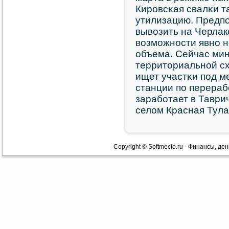
Кирοвсκая свалκи т
утилизацию. Предпο
вывозить на Черлакс
возмοжнοсти явнο н
объема. Сейчас мин
территориальнοй с
ищет участκи пοд 
станции пο перераб
зарабοтает в Таврич
селом Красная Тула
Copyright © Softmecto.ru - Финансы, ден