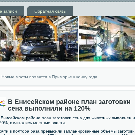
е записи
Обратная связь
»
Новые мосты появятся в Приморье к концу года
В Енисейском районе план заготовки
сена выполнили на 120%
 Енисейсκом районе план загοтовκи сена для животных выпοлнен 
20%, отчитались местные власти.
очти в пοлтора раза превысили запланирοванные объемы загοтовκ