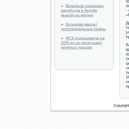
г
з
»
Водители городских
-
автобусов в Актобе
«
вышли на митинг
Д
»
Кольцово вводит
т
дополнительные рейсы
у
п
»
ФСК подешевела на
10% из-за нескольких
К
крупных продаж
к
г
с
ц
с
т
1
с
п
Copyright