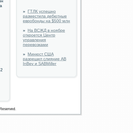
нн
а
»
ГТЛК успешно
разместила дебютные
евробонды на $500 млн
»
На ВСЖД в ноябре
откроется Центр
управления
перевозками
»
Минюст США
разрешил слияние AB
6
InBev и SABMiller
42
 Reserved.