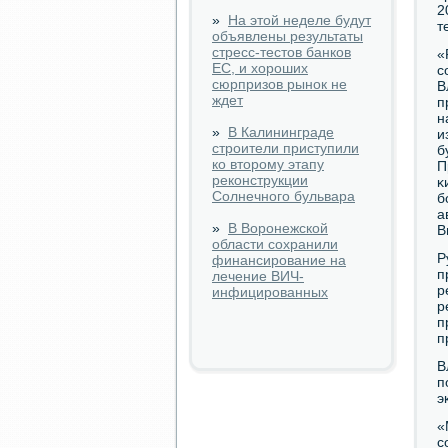
2
»
На этой неделе будут
т
объявлены результаты
стресс-тестов банков
«
ЕС, и хороших
с
сюрпризов рынок не
В
ждет
п
н
»
В Калининграде
и
строители приступили
б
ко второму этапу
П
реконструкции
κ
Солнечного бульвара
б
а
»
В Воронежской
В
области сохранили
Р
финансирование на
п
лечение ВИЧ-
р
инфицированных
р
п
п
В
п
э
«
с