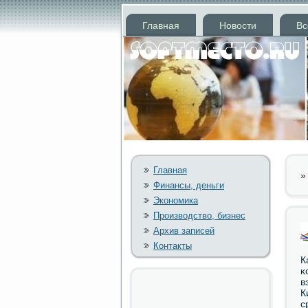
Главная
Новости
Вс
Главная
Финансы, деньги
Экономика
Производство, бизнес
Архив записей
Контакты
К
κ
в
К
с