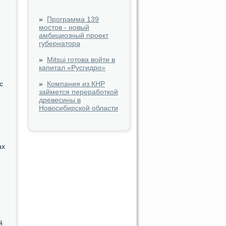
»
Программа 139
мостов - новый
амбициозный проект
губернатора
»
Mitsui готова войти в
капитал «Русгидро»
с
»
Компания из КНР
займется переработкой
древесины в
Новосибирской области
ах
й