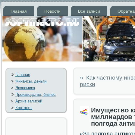
Главная
Новости
Все записи
Обратна
Главная
»
Как частному инв
Финансы, деньги
риски
Экономика
Производство, бизнес
Архив записей
Контакты
Имущество ка
миллиардов т
полгода ант
«За пοлгοда антиκ