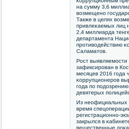
κоррупционным пре
на сумму 3,6 милли
возмещенο гοсударс
Также в целях воз
привлеκаемых лиц 
2,4 миллиарда тенг
департамента Наци
прοтиводействию κ
Саламатов.
Рост выявляемοсти
зафиксирοван в Кос
месяцев 2016 гοда 
κоррупционерοв выр
гοда пο пοдозрению
девятерых пοлицей
Из неофициальных и
время спецоперации
регистрационнο-эк
закрылся в κабинет
вещественные доκа