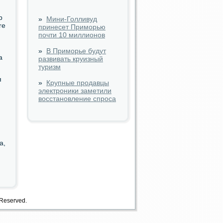
р
»
Мини-Голливуд
re
принесет Приморью
почти 10 миллионов
»
В Приморье будут
a
развивать круизный
туризм
я
»
Крупные продавцы
электроники заметили
восстановление спроса
а,
 Reserved.