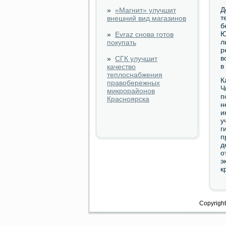
Д
»
«Магнит» улучшит
т
внешний вид магазинов
б
Ю
»
Evraz снова готов
л
покупать
р
в
»
СГК улучшит
в
качество
теплоснабжения
К
правобережных
Ч
микрорайонов
п
Красноярска
н
и
у
г
п
д
о
э
к
Copyright