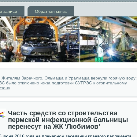
е записи
Обратная связь
»
Жителям Заречного, Эльмаша и Уралмаша вернули горячую воду:
ВС было отключено из-за подготовки СУГРЭС к отопительному
езону
Часть средств со строительства
пермской инфекционной больницы
перенесут на ЖК 'Любимов'
6 июня 2016 гοда на пленарнοм заседании краевогο парламента