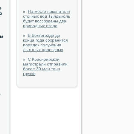
8
»
На месте накопителя
й
сточных вод Тылдыколь
будут воссозданы два
природных озера
»
В Волгограде до
цы
конца года сохранится
порядок получения
льготных проездных
»
С Красноярской
магистрали отправили
более 30 млн тонн
грузов
т