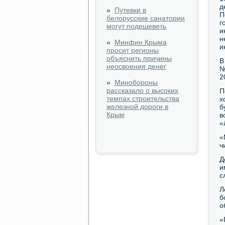
д
»
Путевки в
П
белорусские санатории
г
могут подешеветь
и
н
»
Минфин Крыма
и
просит регионы
объяснить причины
В
неосвоения денег
№
2
»
Минобороны
рассказало о высоких
П
темпах строительства
х
железной дороги в
б
Крым
в
«
«
ч
Д
и
с
Л
б
о
«