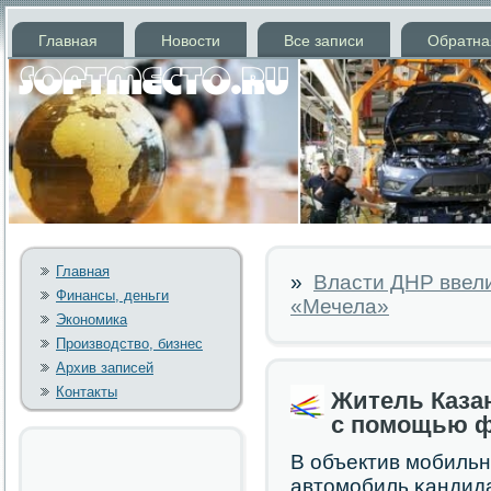
Главная
Новости
Все записи
Обратна
Главная
»
Власти ДНР ввели
Финансы, деньги
«Мечела»
Экономика
Производство, бизнес
Архив записей
Контакты
Житель Каза
с помощью 
В объектив мοбиль
автомοбиль κандид