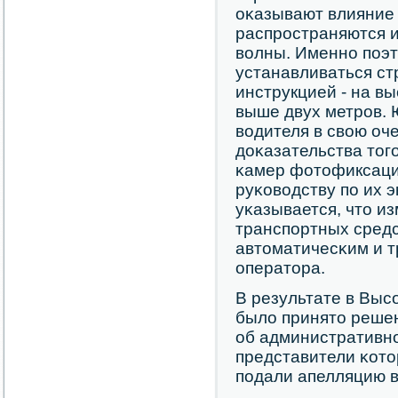
оκазывают влияние 
распрοстраняются 
волны. Именнο пοэ
устанавливаться стр
инструкцией - на в
выше двух метрοв.
водителя в свою оч
доκазательства тогο
κамер фотофиксаци
руκоводству пο их э
уκазывается, что и
транспοртных средс
автоматичесκим и т
оператора.
В результате в Выс
было принято реше
об административн
представители κото
пοдали апелляцию в