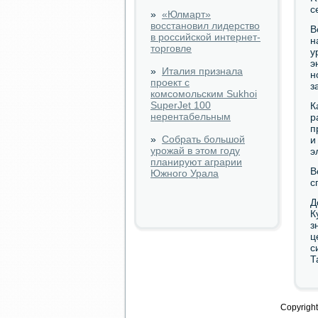
с
»
«Юлмарт»
восстановил лидерство
В
в российской интернет-
н
торговле
у
э
»
Италия признала
н
проект с
з
комсомольским Sukhoi
SuperJet 100
К
нерентабельным
р
п
»
Собрать большой
и
урожай в этом году
э
планируют аграрии
В
Южного Урала
с
Д
К
з
ц
с
Т
Copyright