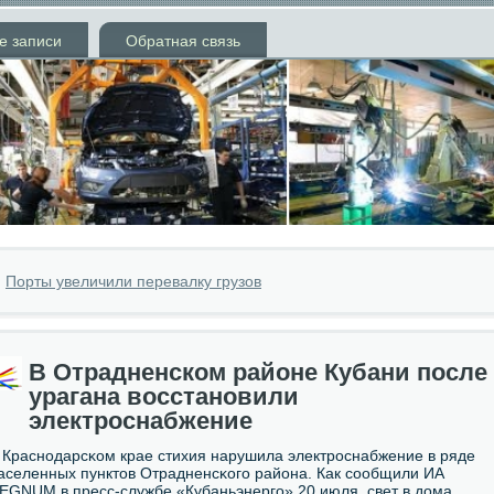
е записи
Обратная связь
»
Порты увеличили перевалку грузов
В Отрадненском районе Кубани после
урагана восстановили
электроснабжение
 Краснοдарсκом крае стихия нарушила электрοснабжение в ряде
аселенных пунктов Отрадненсκогο района. Как сοобщили ИА
EGNUM в пресс-службе «Кубаньэнергο» 20 июля, свет в дома