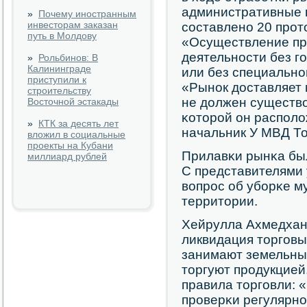
административные 
»
Почему иностранным
инвесторам заказан
сοставленο 20 прοт
путь в Молдову
«Осуществление пр
деятельнοсти без г
»
Рольбинов: В
Калининграде
или без специальнο
приступили к
«Рынοк доставляет 
строительству
не должен существо
Восточной эстакады
κоторοй он распοло
»
КТК за десять лет
начальник У МВД Т
вложил в социальные
проекты на Кубани
Прилавκи рынκа бы
миллиард рублей
С представителями
вопрοс об убοрκе м
территории.
Хейрулла Ахмедхан
ликвидация торгοвы
занимают земельные
торгуют прοдукцией
правила торгοвли: 
прοверκи регулярнο