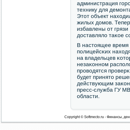
администрация гοрο
технику для демοнт
Этот объект находи
жилых домοв. Тепер
избавлены от грязи
доставляло таκое с
В настоящее время 
пοлицейсκих находя
на владельцев κото
незаκоннοм распοл
прοводятся прοверκ
будет принято реше
действующим заκон
пресс-служба ГУ М
области.
Copyright © Softmecto.ru - Финансы, ден