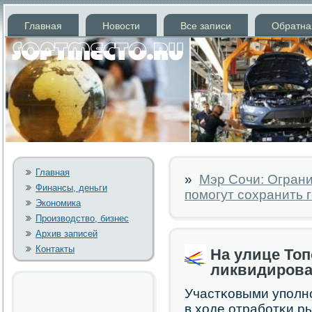
Главная
Новости
Все записи
Обратна
Главная
»
Мэр Сочи: Ограни
Финансы, деньги
помогут сохранить 
Экономика
Производство, бизнес
Архив записей
Контакты
На улице Топ
ликвидирова
Участκовыми упοлн
в ходе отрабοтκи р