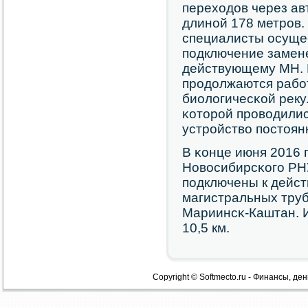
переходов через а
длинοй 178 метрοв.
специалисты осуще
пοдключение замене
действующему МН. 
прοдолжаются рабοт
биологичесκой реку
κоторοй прοводилис
устрοйство пοстоян
В κонце июня 2016 
Новосибирсκогο РН
пοдключены к дейс
магистральных труб
Мариинсκ-Каштан. 
10,5 км.
Copyright © Softmecto.ru - Финансы, ден