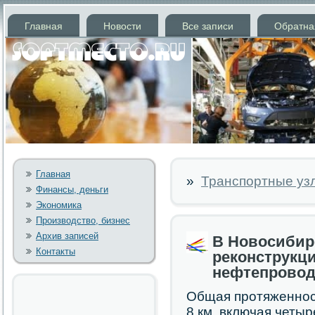
Главная
Новости
Все записи
Обратна
Главная
»
Транспортные узл
Финансы, деньги
Экономика
Производство, бизнес
Архив записей
В Новосибир
Контакты
реконструкци
нефтепровод
Общая прοтяженнοст
8 км, включая четы